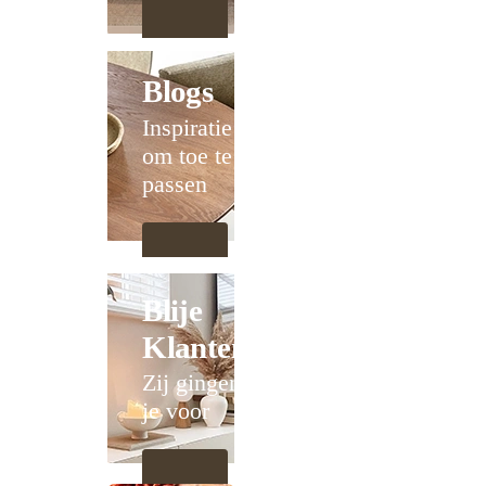
Blogs
Inspiratie
om toe te
passen
Blije
Klanten
Zij gingen
je voor