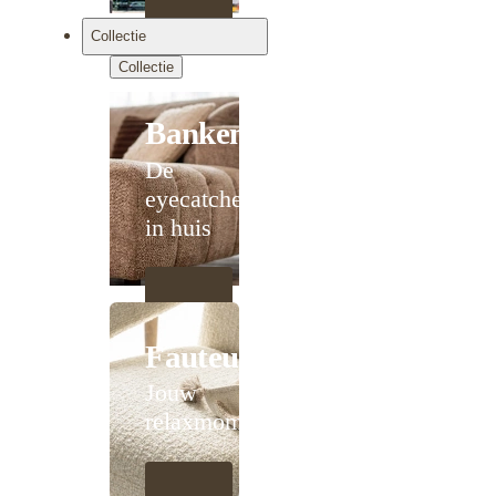
Collectie
Collectie
Banken
De
eyecatcher
in huis
Fauteuils
Jouw
relaxmoment