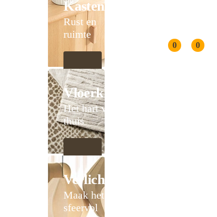
Kasten
Rust en
ruimte
0
0
Vloerkleden
Het hart van
thuis
Verlichting
Maak het
sfeervol