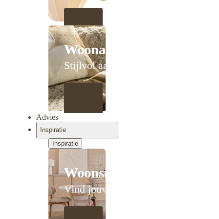
Woonaccessoires
Stijlvol aanschuiven
Advies
Inspiratie
Inspiratie
Woonstijlen
Vind jouw stijl