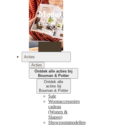
Magazines
Blader &
beleef
Acties
Acties
Ontdek alle acties bij
Bouman & Potter
Ontdek alle
acties bij
Bouman & Potter
Sale
Woonaccessoires
cadeau
(Wonen &
Slapen)
Showroommodellen