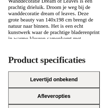
Wanddecoratie Dream of Leaves is een
prachtig drieluik. Droom je weg bij de
wanddecoratie dream of leaves. Deze
grote beauty van 140x198 cm brengt de
natuur naar binnen. Het is een echt
kunstwerk waar de prachtige bladerenprint
in warme kleuren samenkomt met
vrouwelijk vormen. Deze warme kleuren
brengen direct een fijne sfeer in jouw
huis.
Product specificaties
Levertijd onbekend
Afleveropties