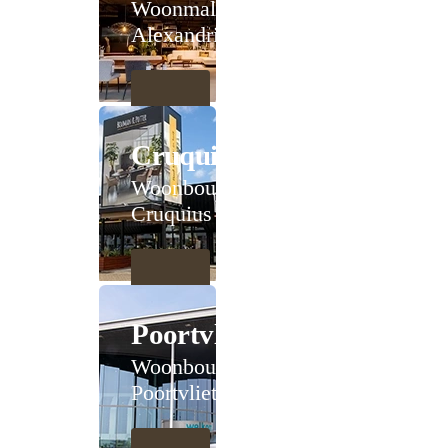
Woonmall
Alexandrium
Cruquius
Woonboulevard
Cruquius
Poortvliet
Woonboulevard
Poortvliet XXL