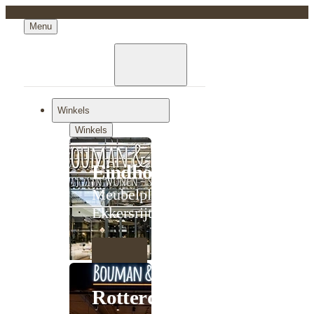
Menu
Winkels
Winkels
Eindhoven
Meubelplein
Ekkersrijt
Rotterdam