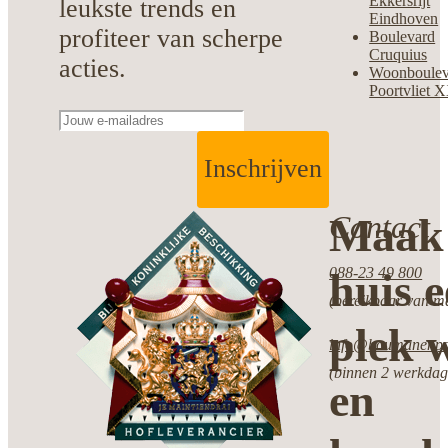
Ekkersrijt
leukste trends en
Eindhoven
profiteer van scherpe
Boulevard
Cruquius
acties.
Woonboulev
Poortvliet 
Inschrijven
Contact
Maak 
088-23 49 800
huis 
(bereikbaar van ma
plek w
info@boumanenpot
(binnen 2 werkdag
en