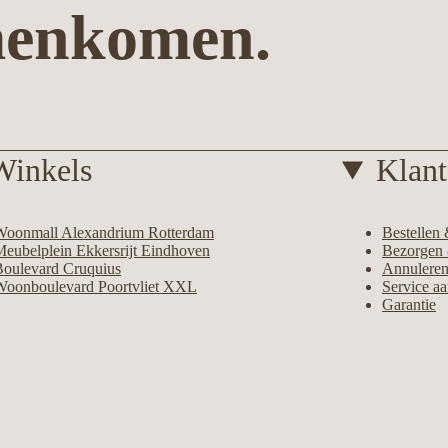
menkomen.
Winkels
Klant
Woonmall Alexandrium Rotterdam
Bestellen 
eubelplein Ekkersrijt Eindhoven
Bezorgen 
Boulevard Cruquius
Annuleren
Woonboulevard Poortvliet XXL
Service a
Garantie