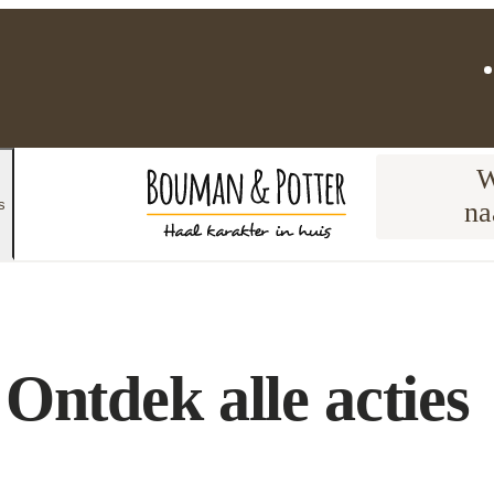
W
s
na
Ontdek alle acties