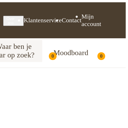
Mijn
Klantenservice
Contact
Over
account
ons
aar ben je
Moodboard
ar op zoek?
0
0