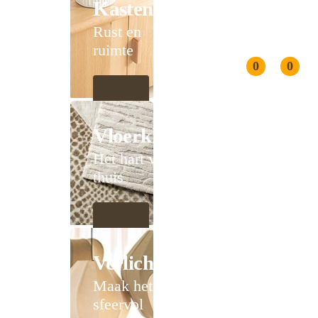
Kasten
Rust en
ruimte
0
0
Vloerkleden
Het hart van
thuis
Verlichting
Maak het
sfeervol