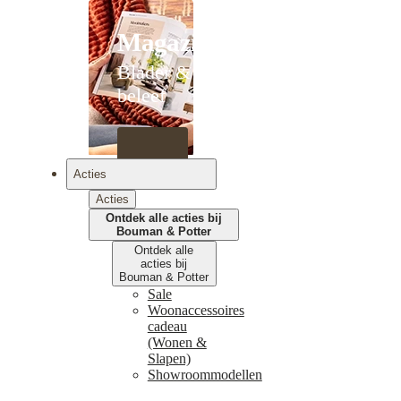
Magazines
Blader &
beleef
Acties
Acties
Ontdek alle acties bij
Bouman & Potter
Ontdek alle
acties bij
Bouman & Potter
Sale
Woonaccessoires
cadeau
(Wonen &
Slapen)
Showroommodellen