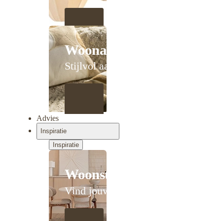
Woonaccessoires
Stijlvol aanschuiven
Advies
Inspiratie
Inspiratie
Woonstijlen
Vind jouw stijl