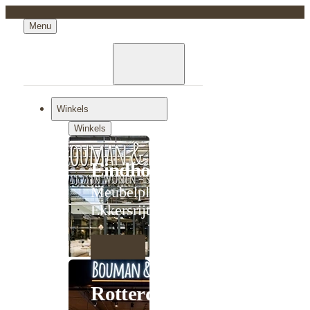
Menu
Winkels
Winkels
Eindhoven
Meubelplein
Ekkersrijt
Rotterdam