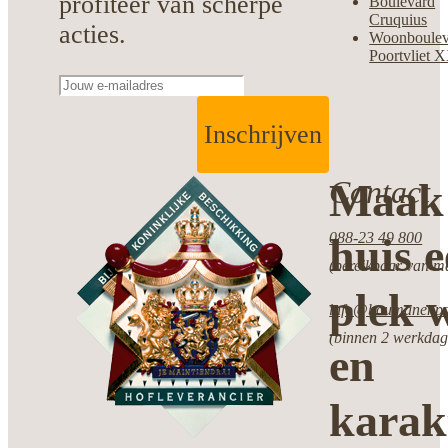
profiteer van scherpe
Boulevard
Cruquius
acties.
Woonboulev
Poortvliet 
Inschrijven
Contact
Maak 
088-23 49 800
huis 
(bereikbaar van ma
plek w
info@boumanenpot
(binnen 2 werkdag
en
karak