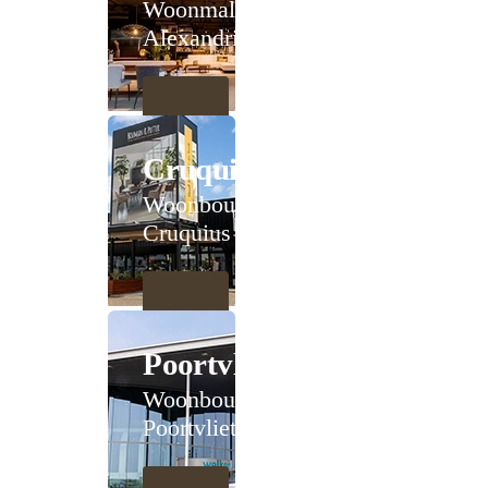
Woonmall
Alexandrium
Cruquius
Woonboulevard
Cruquius
Poortvliet
Woonboulevard
Poortvliet XXL