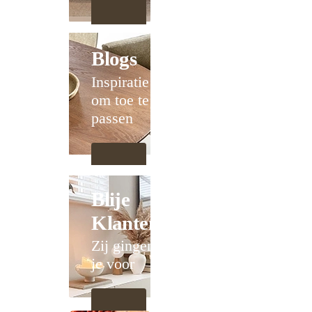
Blogs
Inspiratie
om toe te
passen
Blije
Klanten
Zij gingen
je voor