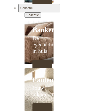
Collectie
Collectie
Banken
De
eyecatcher
in huis
Fauteuils
Jouw
relaxmoment