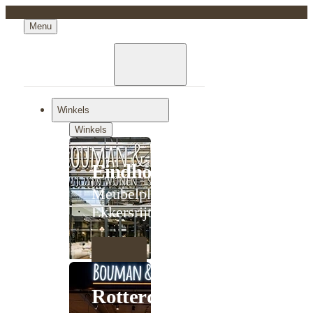
Menu
Winkels
Winkels
Eindhoven
Meubelplein
Ekkersrijt
Rotterdam