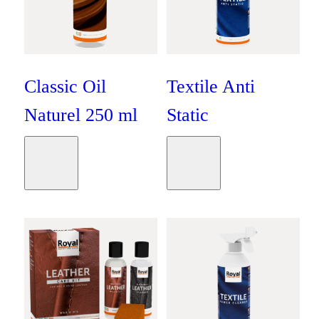
Classic Oil
Textile Anti
Naturel 250 ml
Static
Oranje
Oranje
Moodboard
Moodboard
€
9
,
95
€
24
,
95