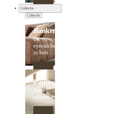
Collectie
Collectie
Banken
De
eyecatcher
in huis
Fauteuils
Jouw
relaxmoment