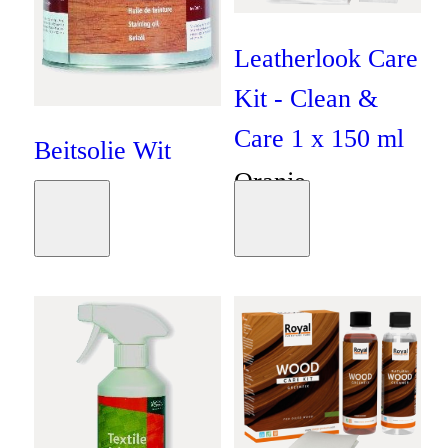
Leatherlook Care
Kit - Clean &
Care 1 x 150 ml
Beitsolie Wit
Oranje
Oranje
€
12
,
50
Moodboard
Moodboard
€
33
,
55