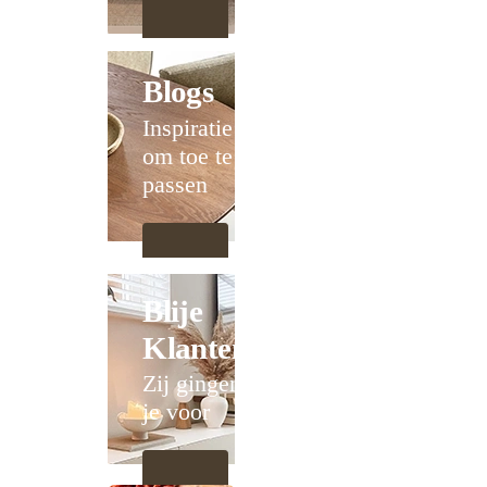
Blogs
Inspiratie
om toe te
passen
Blije
Klanten
Zij gingen
je voor