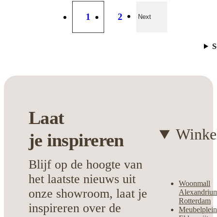
1
2
Next
S
Laat
Winke
je
inspireren
Blijf op de hoogte van
het laatste nieuws uit
Woonmall
onze showroom, laat je
Alexandriu
Rotterdam
inspireren over de
Meubelplei