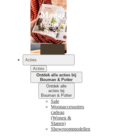
Magazines
Blader &
beleef
Acties
Acties
Ontdek alle acties bij
Bouman & Potter
Ontdek alle
acties bij
Bouman & Potter
Sale
Woonaccessoires
cadeau
(Wonen &
Slapen)
Showroommodellen