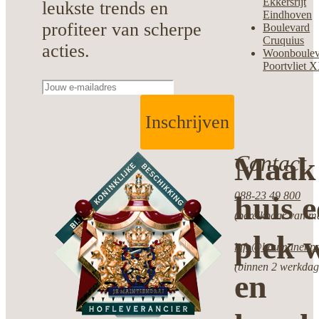
Ekkersrijt
leukste trends en
Eindhoven
profiteer van scherpe
Boulevard
Cruquius
acties.
Woonboulev
Poortvliet 
Inschrijven
Contact
Maak 
088-23 49 800
huis 
(bereikbaar van ma
plek w
info@boumanenpot
(binnen 2 werkdag
en