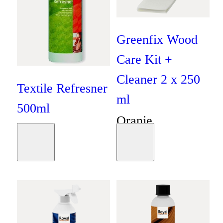
Greenfix Wood
Care Kit +
Cleaner 2 x 250
Textile Refresner
ml
500ml
Oranje
Oranje
€
19
,
95
Moodboard
Moodboard
€
13
,
25