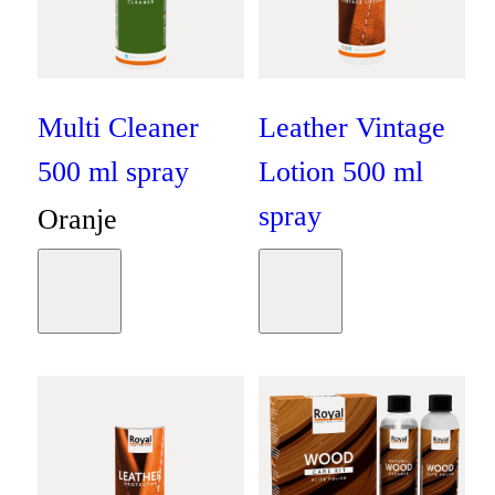
Multi Cleaner
Leather Vintage
500 ml spray
Lotion 500 ml
spray
Oranje
Oranje
€
9
,
95
Moodboard
Moodboard
€
21
,
95