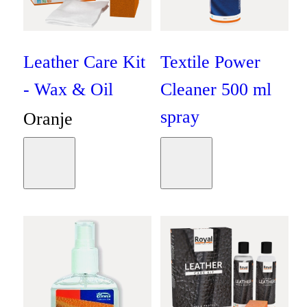
Leather Care Kit
Textile Power
- Wax & Oil
Cleaner 500 ml
spray
Oranje
Oranje
€
23
,
50
Moodboard
Moodboard
€
13
,
25