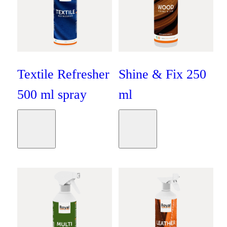
Textile Refresher
Shine & Fix 250
500 ml spray
ml
Oranje
Oranje
Moodboard
Moodboard
€
14
,
95
€
14
,
95