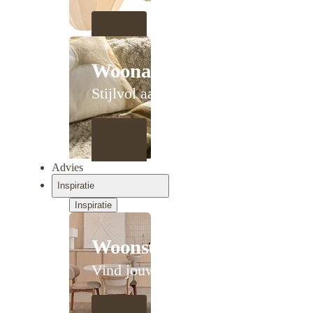
Woonaccessoires
Stijlvol aanschuiven
Advies
Inspiratie
Inspiratie
Woonstijlen
Vind jouw stijl