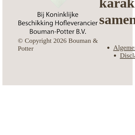
karak
same
© Copyright 2026 Bouman &
Algeme
Potter
Discl