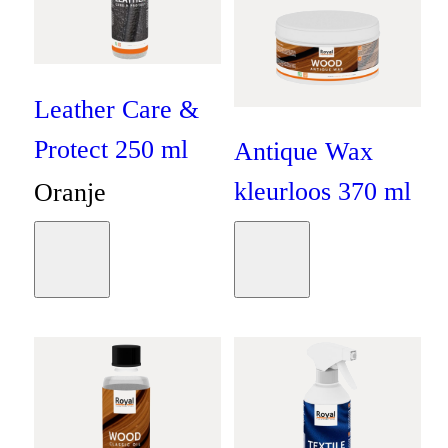
Leather Care &
Protect 250 ml
Antique Wax
kleurloos 370 ml
Oranje
Oranje
€
17
,
50
Moodboard
Moodboard
€
12
,
95