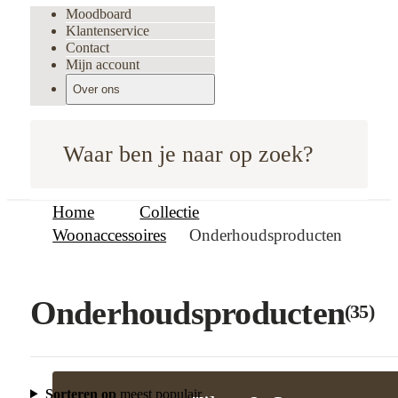
Moodboard
Klantenservice
Contact
Mijn account
Over ons
Waar ben je naar op zoek?
Home
Collectie
Woonaccessoires
Onderhoudsproducten
Onderhoudsproducten
(35)
Filter & Sorteer
Slui
Sorteren op
meest populair