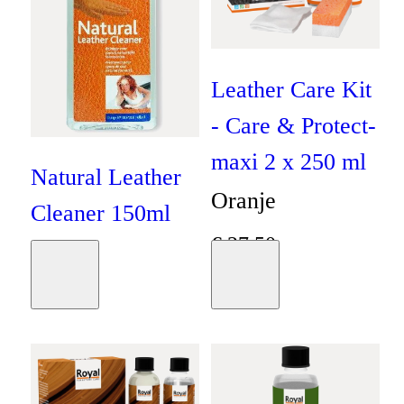
Leather Care Kit
- Care & Protect-
maxi 2 x 250 ml
Natural Leather
Oranje
Cleaner 150ml
€
27
,
50
Oranje
Moodboard
Moodboard
€
10
,
75