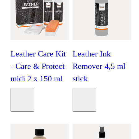
Leather Care Kit
Leather Ink
- Care & Protect-
Remover 4,5 ml
midi 2 x 150 ml
stick
Oranje
Oranje
Moodboard
Moodboard
€
21
,
50
€
12
,
50