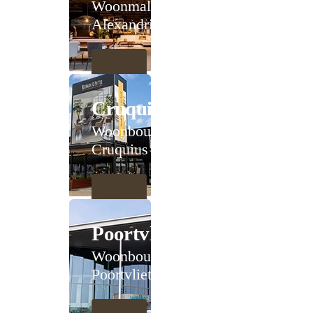
Woonmall
Alexandrium
Cruquius
Woonboulevard
Cruquius
Poortvliet
Woonboulevard
Poortvliet XXL