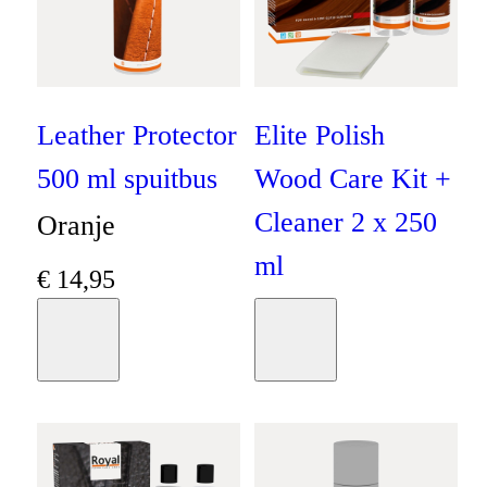
Leather Protector
Elite Polish
500 ml spuitbus
Wood Care Kit +
Cleaner 2 x 250
Oranje
ml
€
14
,
95
Oranje
Moodboard
Moodboard
€
19
,
95