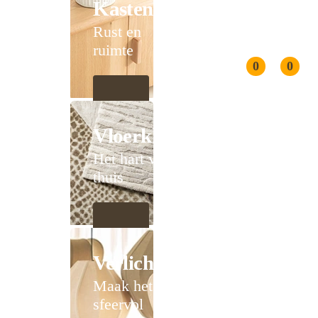
Kasten
Rust en
ruimte
0
0
Vloerkleden
Het hart van
thuis
Verlichting
Maak het
sfeervol