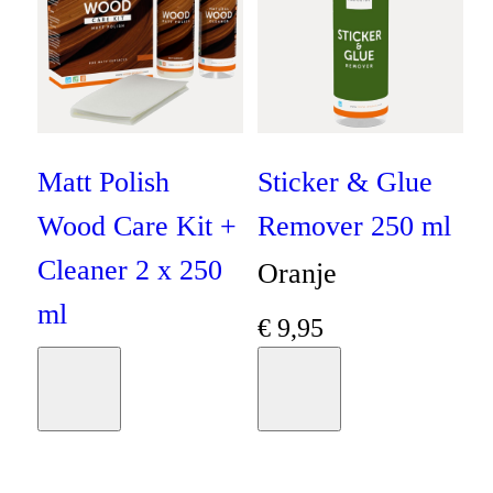
Matt Polish
Sticker & Glue
Wood Care Kit +
Remover 250 ml
Cleaner 2 x 250
Oranje
ml
€
9
,
95
Oranje
Moodboard
Moodboard
€
19
,
95