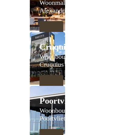
Woonmall
Alexandrium
Cruquius
Woonboulevard
Cruquius
Poortvliet
Woonboulevard
Poortvliet XXL