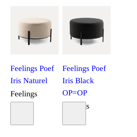
Feelings Poef
Feelings Poef
Iris Naturel
Iris Black
OP=OP
Feelings
Feelings
€
99
,
95
Moodboard
Moodboard
€
99
,
95