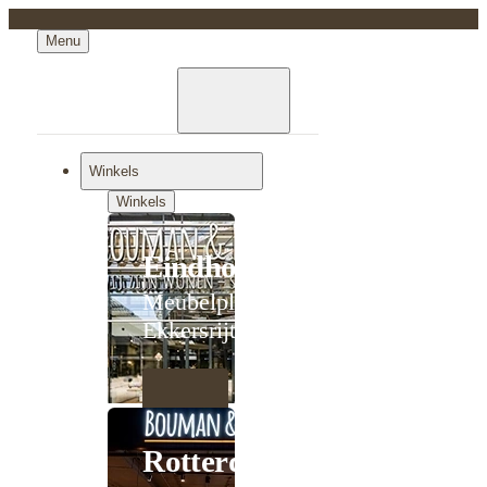
Menu
Winkels
Winkels
Eindhoven
Meubelplein
Ekkersrijt
Rotterdam