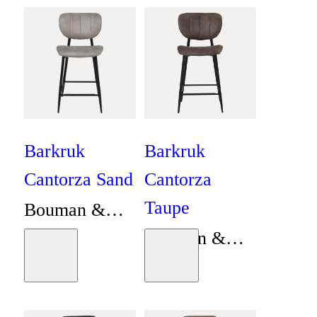
Collectie
Barkruk
Barkruk
Cantorza Sand
Cantorza
Taupe
Bouman &
Bouman &
Potter
€
139
Moodboard
Moodboard
Potter
€
139
Collectie
Collectie