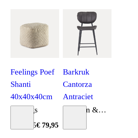
Feelings Poef
Barkruk
Shanti
Cantorza
40x40x40cm
Antraciet
Feelings
Bouman &
Moodboard
Moodboard
Potter
€
139
,
95
€
79
,
95
€
139