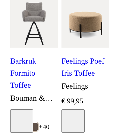
Barkruk
Feelings Poef
Formito
Iris Toffee
Toffee
Feelings
Bouman &
€
99
,
95
Potter
€
379
Moodboard
Moodboard
Collectie
+
40