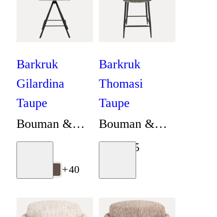
Barkruk
Barkruk
Gilardina
Thomasi
Taupe
Taupe
Bouman &
Bouman &
Potter
Potter
€
389
€
129
,
95
Moodboard
Moodboard
Collectie
Collectie
+
40