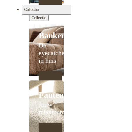
Collectie
Collectie
Banken
De
eyecatcher
in huis
Fauteuils
Jouw
relaxmoment