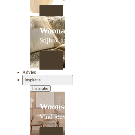
Woonaccessoires
Stijlvol aanschuiven
Advies
Inspiratie
Inspiratie
Woonstijlen
Vind jouw stijl