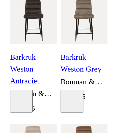
Barkruk
Barkruk
Weston
Weston Grey
Antraciet
Bouman &
Bouman &
Potter
€
149
,
95
Moodboard
Moodboard
Potter
€
149
,
95
Collectie
Collectie