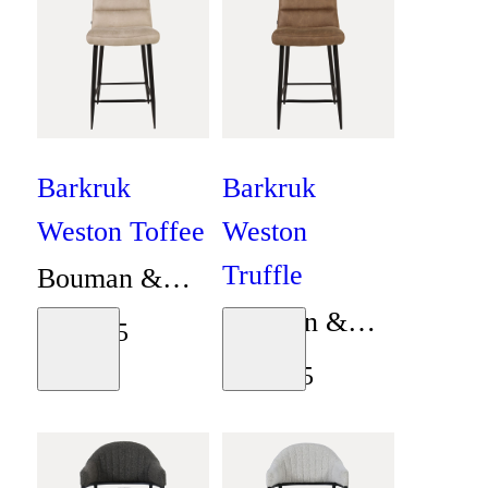
Barkruk
Barkruk
Weston Toffee
Weston
Truffle
Bouman &
Bouman &
Potter
€
149
,
95
Moodboard
Moodboard
Potter
€
149
,
95
Collectie
Collectie