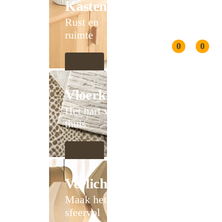
Kasten
Rust en
ruimte
0
0
Vloerkleden
Het hart van
thuis
Verlichting
Maak het
sfeervol