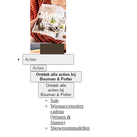
Magazines
Blader &
beleef
Acties
Acties
Ontdek alle acties bij
Bouman & Potter
Ontdek alle
acties bij
Bouman & Potter
Sale
Woonaccessoires
cadeau
(Wonen &
Slapen)
Showroommodellen