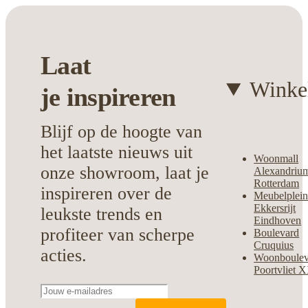
Laat
Winke
je
inspireren
Blijf op de hoogte van
het laatste nieuws uit
Woonmall
onze showroom, laat je
Alexandriu
Rotterdam
inspireren over de
Meubelplei
Ekkersrijt
leukste trends en
Eindhoven
profiteer van scherpe
Boulevard
Cruquius
acties.
Woonboulev
Poortvliet 