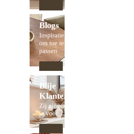
Blogs
Inspiratie
om toe te
passen
Blije
Klanten
Zij gingen
je voor