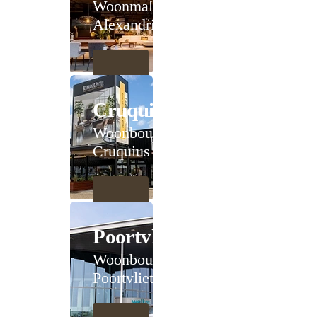
Woonmall
Alexandrium
Cruquius
Woonboulevard
Cruquius
Poortvliet
Woonboulevard
Poortvliet XXL