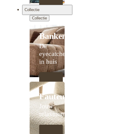
Collectie
Collectie
Banken
De
eyecatcher
in huis
Fauteuils
Jouw
relaxmoment