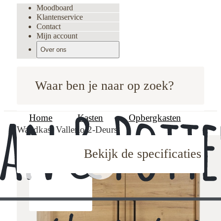
Moodboard
Klantenservice
Contact
Mijn account
Over ons
Waar ben je naar op zoek?
Home
Kasten
Opbergkasten
Wandkast Vallerio 2-Deurs
Bekijk de specificaties
oodboard