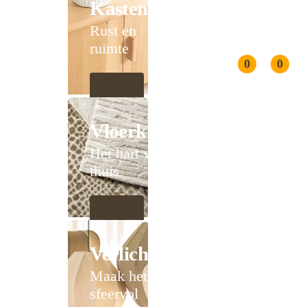
Kasten
Rust en
ruimte
0
0
Vloerkleden
Het hart van
thuis
Verlichting
Maak het
sfeervol