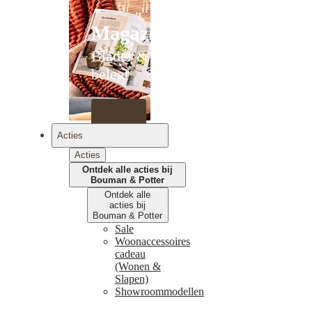
Magazines
Blader &
beleef
Acties
Acties
Ontdek alle acties bij
Bouman & Potter
Ontdek alle
acties bij
Bouman & Potter
Sale
Woonaccessoires
cadeau
(Wonen &
Slapen)
Showroommodellen