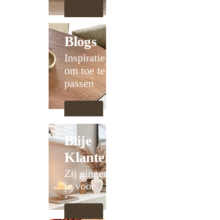
Blogs
Inspiratie
om toe te
passen
Blije
Klanten
Zij gingen
je voor