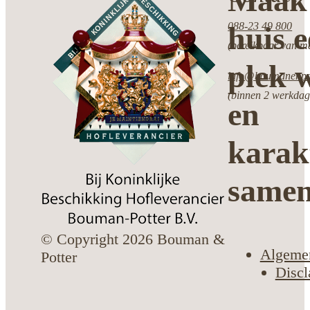
Maak 
088-23 49 800
huis 
(bereikbaar van ma
plek w
info@boumanenpot
(binnen 2 werkdag
en
karak
same
© Copyright 2026 Bouman &
Algeme
Potter
Discl