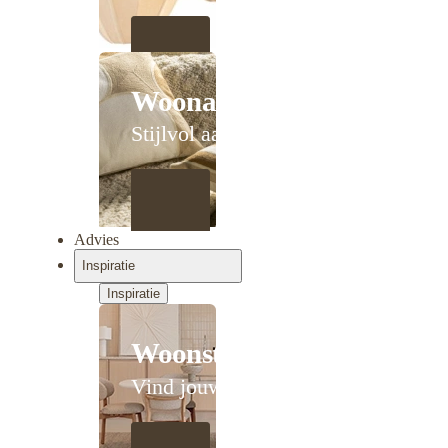
Woonaccessoires
Stijlvol aanschuiven
Advies
Inspiratie
Inspiratie
Woonstijlen
Vind jouw stijl