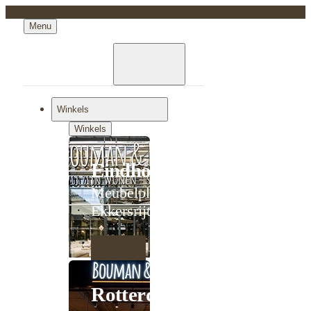
Menu
Winkels
Winkels
Eindhoven
Meubelplein
Ekkersrijt
Rotterdam