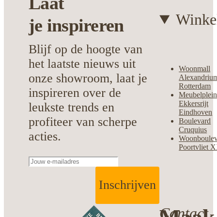
Laat
jouw woonstijl, deze wandkast is een
weloverwogen keuze.
Winke
je
inspireren
Blijf op de hoogte van
het laatste nieuws uit
Woonmall
onze showroom, laat je
Alexandriu
Rotterdam
inspireren over de
Meubelplei
Ekkersrijt
leukste trends en
Eindhoven
profiteer van scherpe
Boulevard
Cruquius
acties.
Woonboulev
Poortvliet 
Inschrijven
Contact