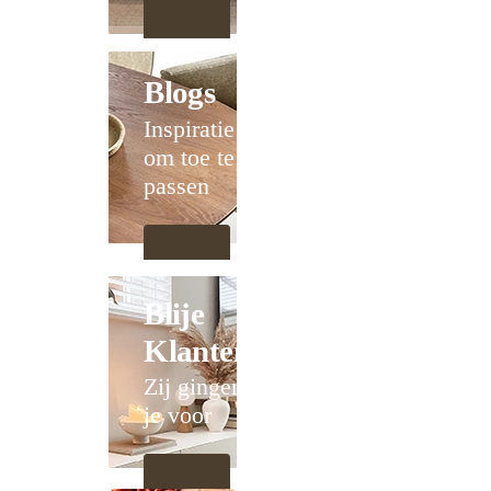
Blogs
Inspiratie
om toe te
passen
Blije
Klanten
Zij gingen
je voor