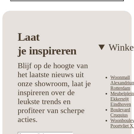
Stijlvolle presentatie
voor je televisie
en accessoires.
Praktische indeling voor optimale
Laat
organisatie
.
Duurzame afwerking voor dagelijks
Winke
je
inspireren
gebruiksgemak
.
Blijf op de hoogte van
Kies voor dit veelzijdige meubel en creëer
een harmonieuze blikvanger in jouw
het laatste nieuws uit
Woonmall
woning.
onze showroom, laat je
Alexandriu
Rotterdam
inspireren over de
Meubelplei
Ekkersrijt
leukste trends en
Eindhoven
profiteer van scherpe
Boulevard
Cruquius
acties.
Woonboulev
Poortvliet 