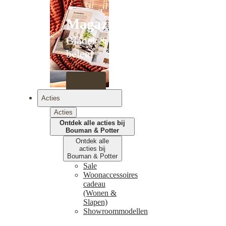
Magazines
Blader &
beleef
Acties
Acties
Ontdek alle acties bij
Bouman & Potter
Ontdek alle
acties bij
Bouman & Potter
Sale
Woonaccessoires
cadeau
(Wonen &
Slapen)
Showroommodellen