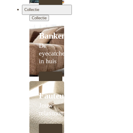
Collectie
Collectie
Banken
De
eyecatcher
in huis
Fauteuils
Jouw
relaxmoment