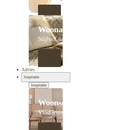
Woonaccessoires
Stijlvol aanschuiven
Advies
Inspiratie
Inspiratie
Woonstijlen
Vind jouw stijl