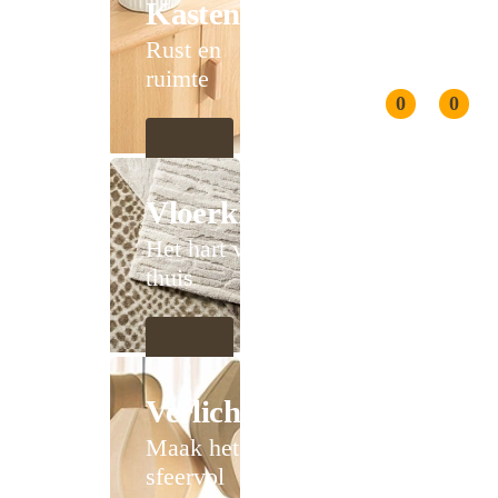
Kasten
Rust en
ruimte
0
0
Vloerkleden
Het hart van
thuis
Verlichting
Maak het
sfeervol