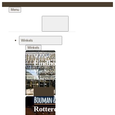
Menu
Winkels
Winkels
Eindhoven
Meubelplein
Ekkersrijt
Rotterdam