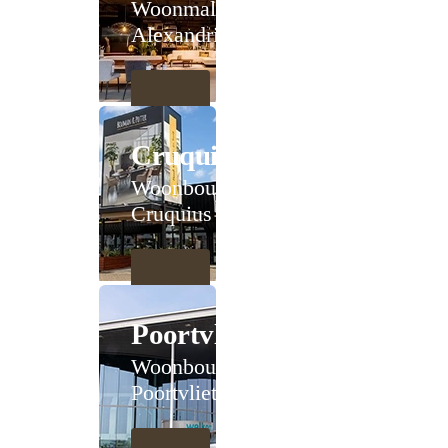
Woonmall
Alexandrium
Cruquius
Woonboulevard
Cruquius
Poortvliet
Woonboulevard
Poortvliet XXL