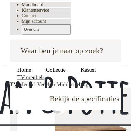
Moodboard
Klantenservice
Contact
Mijn account
Over ons
Waar ben je naar op zoek?
Home
Collectie
Kasten
TV-meubels
TV-Meubel Vecchio Midden Mango
Bekijk de specificaties
oodboard