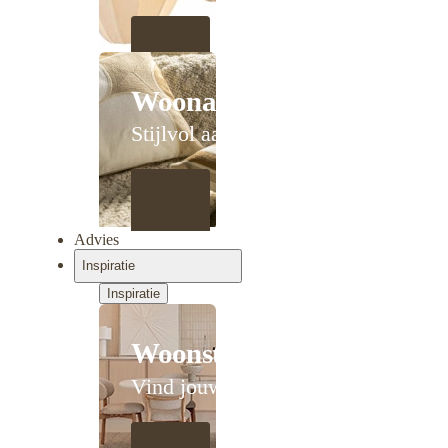
Woonaccessoires
Stijlvol aanschuiven
Advies
Inspiratie
Inspiratie
Woonstijlen
Vind jouw stijl