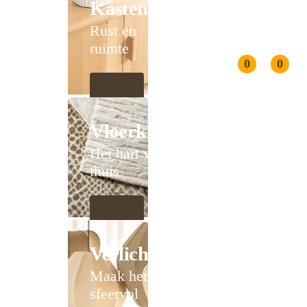
Kasten
Rust en
ruimte
0
0
Vloerkleden
Het hart van
thuis
Verlichting
Maak het
sfeervol