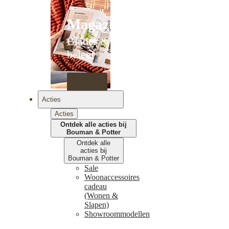
Magazines
Blader &
beleef
Acties
Acties
Ontdek alle acties bij
Bouman & Potter
Ontdek alle
acties bij
Bouman & Potter
Sale
Woonaccessoires
cadeau
(Wonen &
Slapen)
Showroommodellen