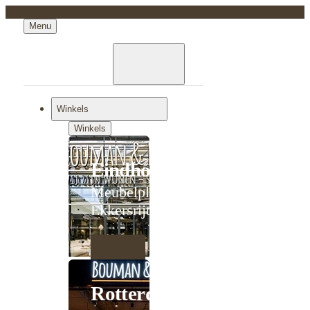
Menu
Winkels
Winkels
Eindhoven
Meubelplein
Ekkersrijt
Rotterdam