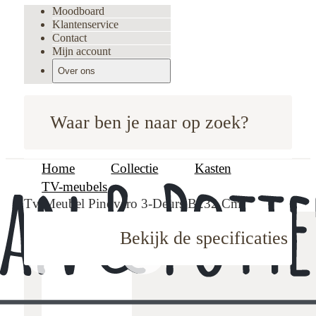
Moodboard
Klantenservice
Contact
Mijn account
Over ons
Waar ben je naar op zoek?
Home
Collectie
Kasten
TV-meubels
Tv-Meubel Pinovero 3-Deurs B232 Cm
Bekijk de specificaties
oodboard