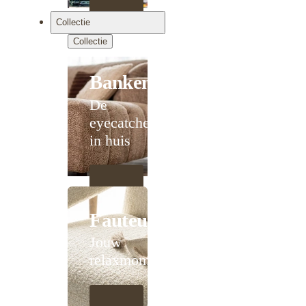
Collectie
Collectie
Banken
De
eyecatcher
in huis
Fauteuils
Jouw
relaxmoment