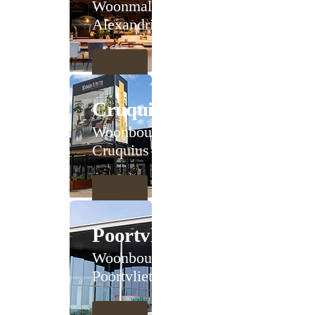
Woonmall
Alexandrium
Cruquius
Woonboulevard
Cruquius
Poortvliet
Woonboulevard
Poortvliet XXL