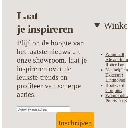
onderhoudsvriendelijk meubel dat
dagelijks gebruik moeiteloos aankan.
Laat
Winke
je
inspireren
Blijf op de hoogte van
het laatste nieuws uit
Woonmall
onze showroom, laat je
Alexandriu
Rotterdam
inspireren over de
Meubelplei
Ekkersrijt
leukste trends en
Eindhoven
profiteer van scherpe
Boulevard
Cruquius
acties.
Woonboulev
Poortvliet 
Inschrijven