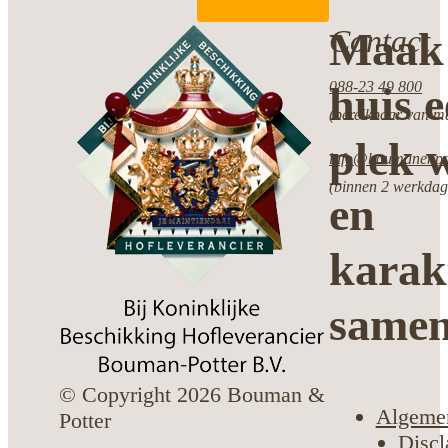
Contact
Maak 
088-23 49 800
huis 
(bereikbaar van ma
plek w
info@boumanenpot
(binnen 2 werkdag
en
karak
same
© Copyright 2026 Bouman &
Algeme
Potter
Discl