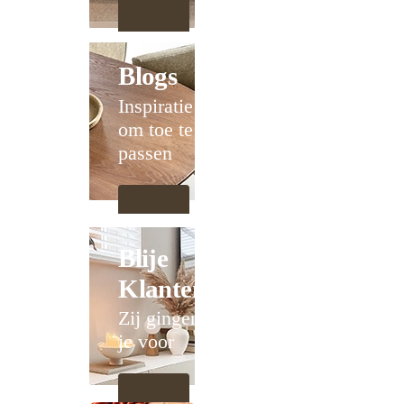
Blogs
Inspiratie
om toe te
passen
Blije
Klanten
Zij gingen
je voor