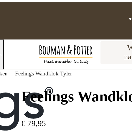
W
s
na
ken
Feelings Wandklok Tyler
Feelings Wandkl
€
79
,
95