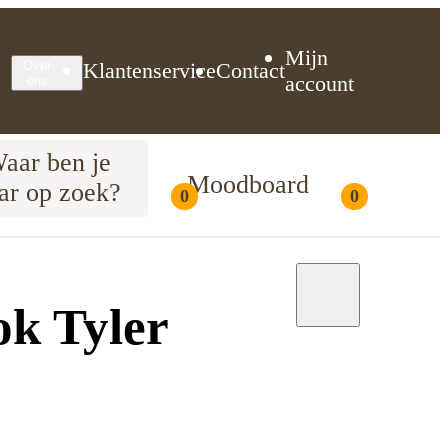
Mijn
Klantenservice
Contact
Over
account
ons
aar ben je
Moodboard
ar op zoek?
0
0
Moodboard
ok Tyler