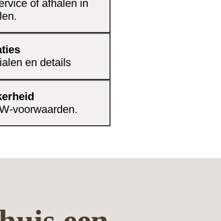
rvice of afhalen in
len.
ties
ialen en details
kerheid
CBW-voorwaarden.
huis een