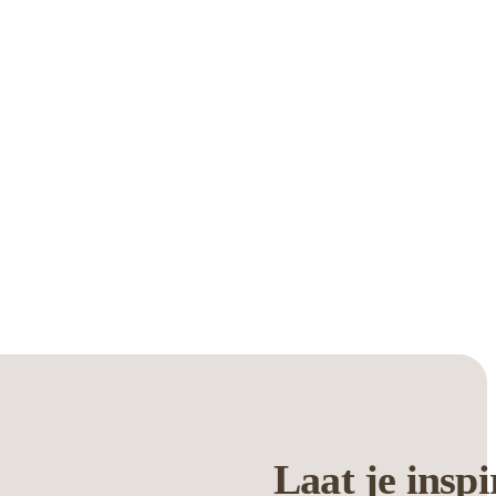
Laat je
inspi