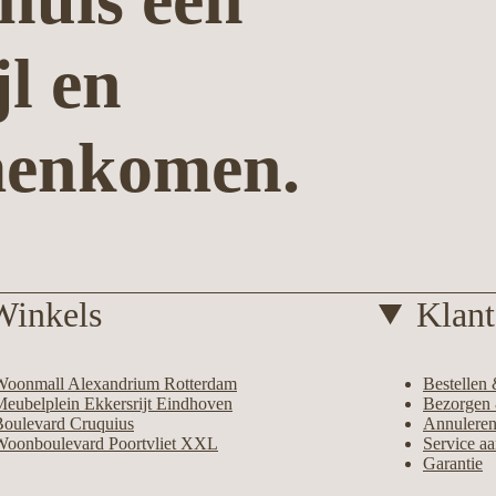
jl en
menkomen.
Winkels
Klant
Woonmall Alexandrium Rotterdam
Bestellen 
eubelplein Ekkersrijt Eindhoven
Bezorgen 
Boulevard Cruquius
Annuleren
Woonboulevard Poortvliet XXL
Service a
Garantie