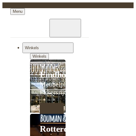
Menu
Winkels
Winkels
Eindhoven
Meubelplein
Ekkersrijt
Rotterdam