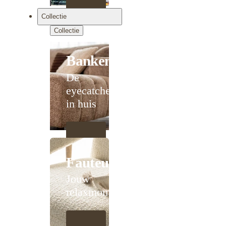
Collectie
Collectie
Banken
De
eyecatcher
in huis
Fauteuils
Jouw
relaxmoment