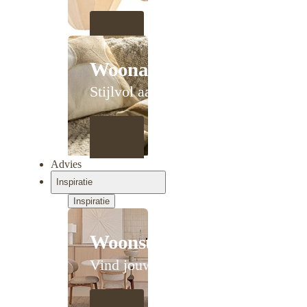
Woonaccessoires
Stijlvol aanschuiven
Advies
Inspiratie
Inspiratie
Woonstijlen
Vind jouw stijl