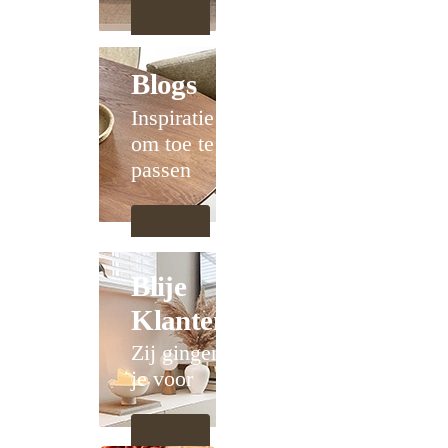
Blogs
Inspiratie
om toe te
passen
Blije
Klanten
Zij gingen
je voor