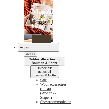
Magazines
Blader &
beleef
Acties
Acties
Ontdek alle acties bij
Bouman & Potter
Ontdek alle
acties bij
Bouman & Potter
Sale
Woonaccessoires
cadeau
(Wonen &
Slapen)
Showroommodellen