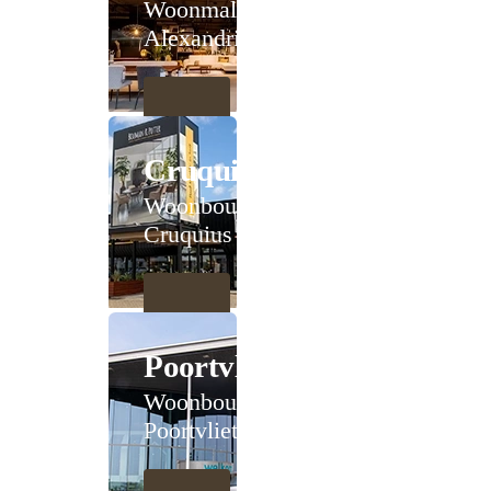
Woonmall
Alexandrium
Cruquius
Woonboulevard
Cruquius
Poortvliet
Woonboulevard
Poortvliet XXL