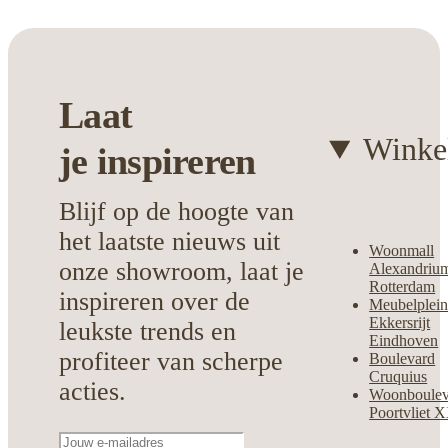
houden, zodat je altijd een verzorgd
geheel behoudt.
Past perfect in elk modern interieur
Laat
Rustieke charme voor een gezellige
sfeer
Winke
je
inspireren
Onderhoudsvriendelijk en slijtvast
Blijf op de hoogte van
Breng harmonie in huis met deze
veelzijdige wandkast, exclusief
het laatste nieuws uit
Woonmall
verkrijgbaar bij
Bouman & Potter
.
onze showroom, laat je
Alexandriu
Rotterdam
inspireren over de
Meubelplei
Ekkersrijt
leukste trends en
Eindhoven
profiteer van scherpe
Boulevard
Cruquius
acties.
Woonboulev
Poortvliet 