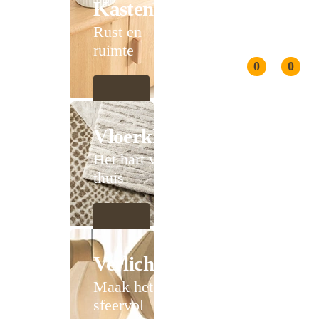
Kasten
Rust en
ruimte
0
0
Vloerkleden
Het hart van
thuis
Verlichting
Maak het
sfeervol