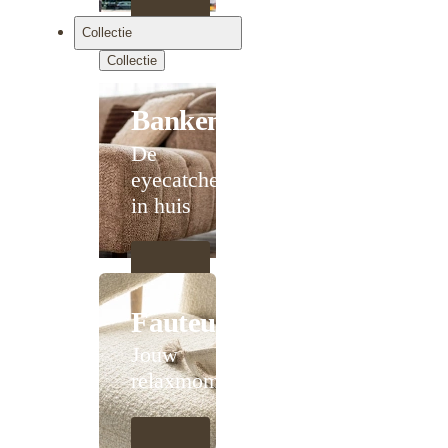
Collectie
Collectie
Banken
De
eyecatcher
in huis
Fauteuils
Jouw
relaxmoment