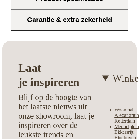
decoraties. Het is eenvoudig op te hangen,
zodat je direct kunt genieten van het
resultaat.
Garantie & extra zekerheid
Stijlvol
??? Een blikvanger die jouw
muur tot leven brengt.
Makkelijk te plaatsen
??? Binnen
een paar minuten gemonteerd.
Laat
Veelzijdig
??? Past bij diverse
woonstijlen en ruimtes.
Winke
je
inspireren
Kies voor kwaliteit en originaliteit met
Blijf op de hoogte van
deze decoratieve aanvulling uit het
Decoplein-assortiment. Een musthave
het laatste nieuws uit
Woonmall
voor iedereen die houdt van persoonlijke
onze showroom, laat je
Alexandriu
interieuraccenten.
Rotterdam
inspireren over de
Meubelplei
Ekkersrijt
leukste trends en
Eindhoven