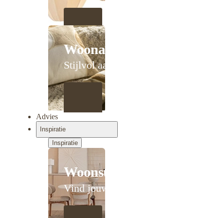
Woonaccessoires
Stijlvol aanschuiven
Advies
Inspiratie
Inspiratie
Woonstijlen
Vind jouw stijl