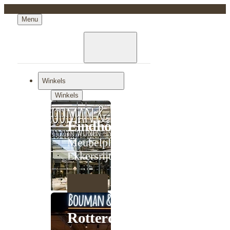
Menu
Winkels
Winkels
Eindhoven
Meubelplein
Ekkersrijt
Rotterdam