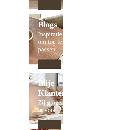
Blogs
Inspiratie
om toe te
passen
Blije
Klanten
Zij gingen
je voor