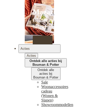
Magazines
Blader &
beleef
Acties
Acties
Ontdek alle acties bij
Bouman & Potter
Ontdek alle
acties bij
Bouman & Potter
Sale
Woonaccessoires
cadeau
(Wonen &
Slapen)
Showroommodellen