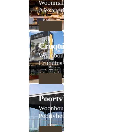
Woonmall
Alexandrium
Cruquius
Woonboulevard
Cruquius
Poortvliet
Woonboulevard
Poortvliet XXL