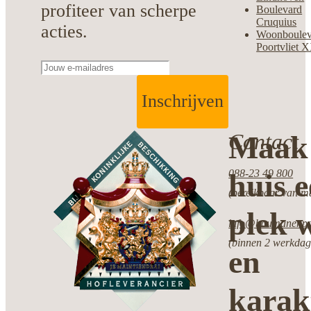
profiteer van scherpe
Boulevard
Cruquius
acties.
Woonboulev
Poortvliet 
Inschrijven
Contact
Maak 
088-23 49 800
huis 
(bereikbaar van ma
plek w
info@boumanenpot
(binnen 2 werkdag
en
karak