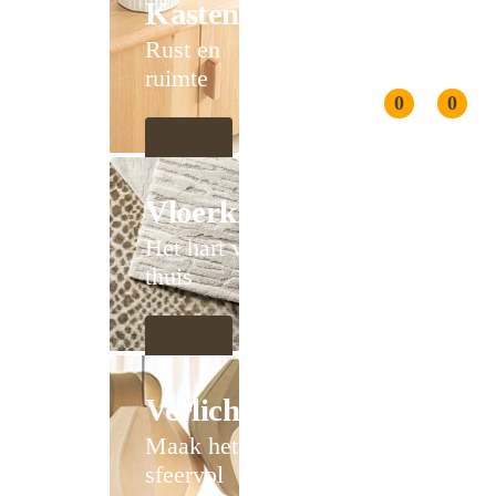
Kasten
Rust en
ruimte
0
0
Vloerkleden
Het hart van
thuis
Verlichting
Maak het
sfeervol