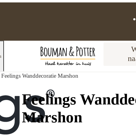
W
s
na
Feelings Wanddecoratie Marshon
Feelings Wandde
Marshon