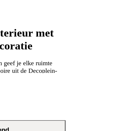
nterieur met
coratie
geef je elke ruimte
soire uit de Decoplein-
erfect past bij diverse
tstraling of een meer
ecoratie doet beide
en voegt karakter toe aan
erking is het een
end
akkelijk te combineren