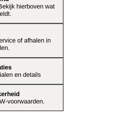
 Bekijk hierboven wat
kunt vari?ren met jouw
eldt.
elke ruimte
s
stijlen
rvice of afhalen in
te gaan
len.
ties
ialen en details
kerheid
CBW-voorwaarden.