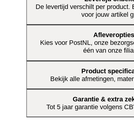
De levertijd verschilt per product.
met andere accessoires, zodat je altijd 
voor jouw artikel g
interieur.
Stijlvol
: voegt direct sfeer toe aan 
Afleveroptie
Veelzijdig
: past bij diverse interieur
Kies voor PostNL, onze bezorgse
Duurzaam
: gemaakt om lang mee 
één van onze filia
Product specifica
Bekijk alle afmetingen, mater
Garantie & extra ze
Tot 5 jaar garantie volgens 