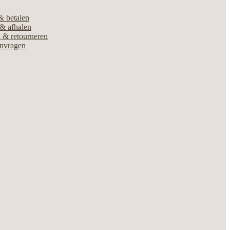
& betalen
& afhalen
 & retourneren
anvragen