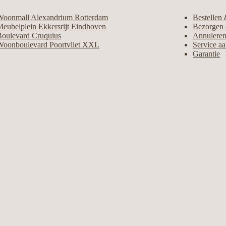
Woonmall Alexandrium Rotterdam
Bestellen 
eubelplein Ekkersrijt Eindhoven
Bezorgen 
Boulevard Cruquius
Annuleren
Woonboulevard Poortvliet XXL
Service a
Garantie