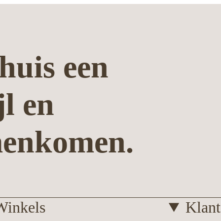
huis een
jl en
menkomen.
Winkels
Klant