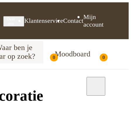
Mijn
Klantenservice
Contact
Over
account
ons
aar ben je
Moodboard
ar op zoek?
0
0
Moodboard
coratie