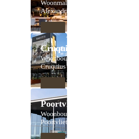
Woonmall
Alexandrium
Cruquius
Woonboulevard
Cruquius
Poortvliet
Woonboulevard
Poortvliet XXL