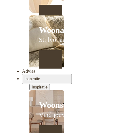
Woonaccessoires
Stijlvol aanschuiven
Advies
Inspiratie
Inspiratie
Woonstijlen
Vind jouw stijl