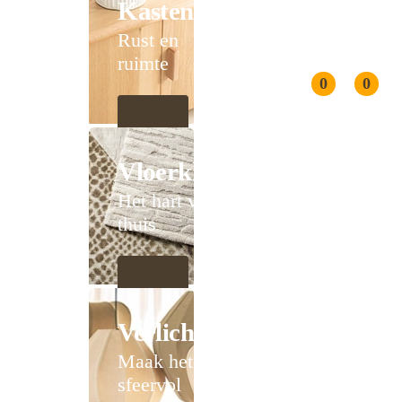
Kasten
Rust en
ruimte
0
0
Vloerkleden
Het hart van
thuis
Verlichting
Maak het
sfeervol