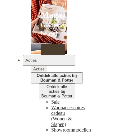
Magazines
Blader &
beleef
Acties
Acties
Ontdek alle acties bij
Bouman & Potter
Ontdek alle
acties bij
Bouman & Potter
Sale
Woonaccessoires
cadeau
(Wonen &
Slapen)
Showroommodellen