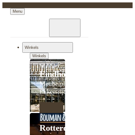
Menu
Winkels
Winkels
Eindhoven
Meubelplein
Ekkersrijt
Rotterdam