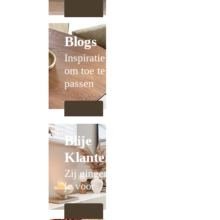
Blogs
Inspiratie
om toe te
passen
Blije
Klanten
Zij gingen
je voor