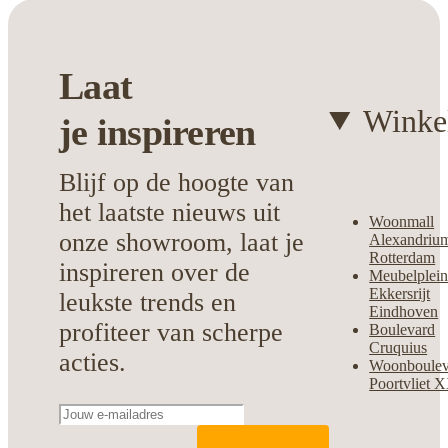
gebruik.
Past bij diverse interieurstijlen
Laat
Ideaal formaat voor een ruimtelijk
effect
Winke
je
inspireren
Makkelijk in onderhoud
Duurzaam materiaal voor lang plezier
Blijf op de hoogte van
Kies voor Feelings Vloerkleed Mila en
het laatste nieuws uit
Woonmall
transformeer jouw vloer in een stijlvolle
onze showroom, laat je
Alexandriu
blikvanger.
Rotterdam
inspireren over de
Meubelplei
Ekkersrijt
leukste trends en
Eindhoven
profiteer van scherpe
Boulevard
Cruquius
acties.
Woonboulev
Poortvliet 