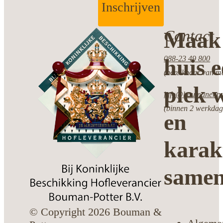
Inschrijven
Contact
Maak 
088-23 49 800
huis 
(bereikbaar van ma
plek w
info@boumanenpot
(binnen 2 werkdag
en
karak
same
© Copyright 2026 Bouman &