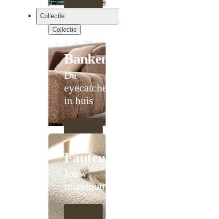
Collectie
Collectie
Banken
De
eyecatcher
in huis
Fauteuils
Jouw
relaxmoment