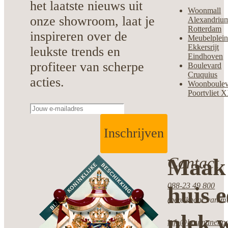
het laatste nieuws uit
Woonmall
onze showroom, laat je
Alexandriu
Rotterdam
inspireren over de
Meubelplei
Ekkersrijt
leukste trends en
Eindhoven
profiteer van scherpe
Boulevard
Cruquius
acties.
Woonboulev
Poortvliet 
Inschrijven
Contact
Maak 
088-23 49 800
huis 
(bereikbaar van ma
plek w
info@boumanenpot