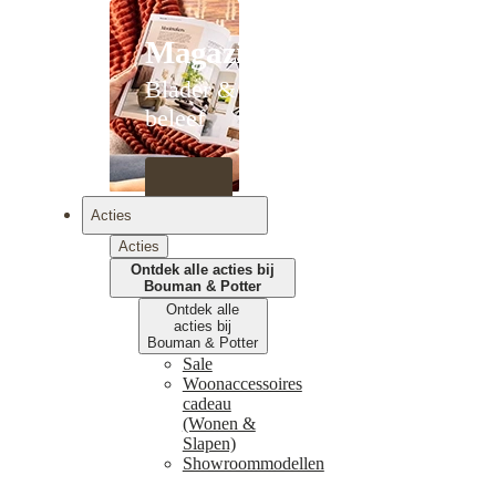
Magazines
Blader &
beleef
Acties
Acties
Ontdek alle acties bij
Bouman & Potter
Ontdek alle
acties bij
Bouman & Potter
Sale
Woonaccessoires
cadeau
(Wonen &
Slapen)
Showroommodellen