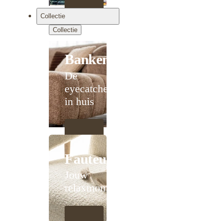
Collectie
Collectie
Banken
De
eyecatcher
in huis
Fauteuils
Jouw
relaxmoment