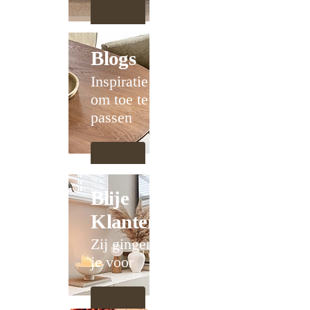
Blogs
Inspiratie
om toe te
passen
Blije
Klanten
Zij gingen
je voor