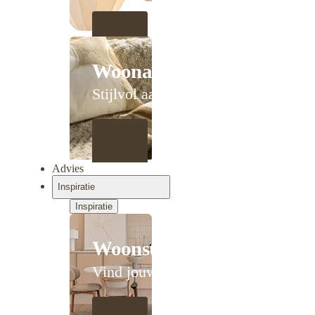
Woonaccessoires
Stijlvol aanschuiven
Advies
Inspiratie
Inspiratie
Woonstijlen
Vind jouw stijl