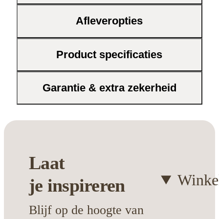
Dit vloerkleed is niet alleen een visueel
Afleveropties
hoogtepunt, maar biedt ook praktische
voordelen. Het zorgt voor een zachte
ondergrond onder je voeten en dempt
Product specificaties
geluid, wat het comfort in huis verhoogt.
Bovendien is het eenvoudig te
Garantie & extra zekerheid
onderhouden, zodat je altijd kunt genieten
van een frisse uitstraling.
Stijlvolle aanvulling
voor elke ruimte
Past perfect bij de collectie van
Bouman & Potter
Laat
Ideaal voor een gezellige en warme
sfeer
Winke
je
inspireren
Blijf op de hoogte van