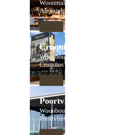
Woonmall
Alexandrium
Cruquius
Woonboulevard
Cruquius
Poortvliet
Woonboulevard
Poortvliet XXL