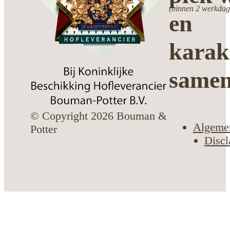
(binnen 2 werkdag
en
karak
same
© Copyright 2026 Bouman &
Algeme
Potter
Discl