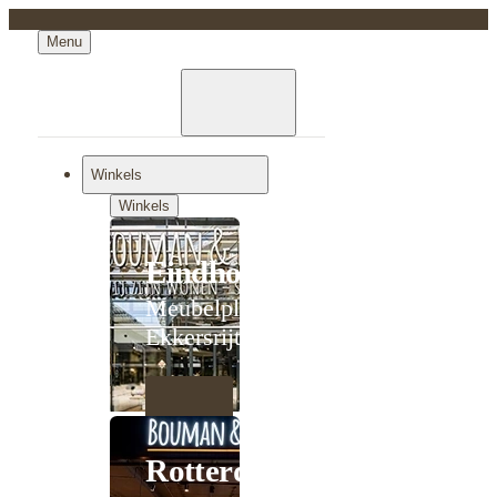
Menu
Winkels
Winkels
Eindhoven
Meubelplein
Ekkersrijt
Rotterdam