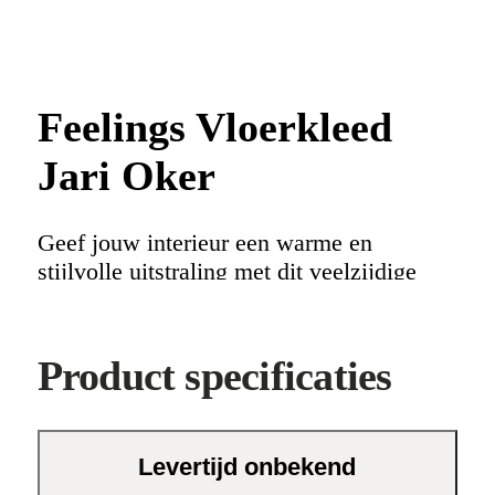
Feelings Vloerkleed
Jari Oker
Geef jouw interieur een warme en
stijlvolle uitstraling met dit veelzijdige
vloerkleed van Feelings. Het okerkleurige
design past moeiteloos in verschillende
woonstijlen, of je nu kiest voor een
Product specificaties
moderne inrichting of een meer klassieke
look. Dankzij de tijdloze uitvoering blijft
het kleed jarenlang een eyecatcher in jouw
Levertijd onbekend
woning.