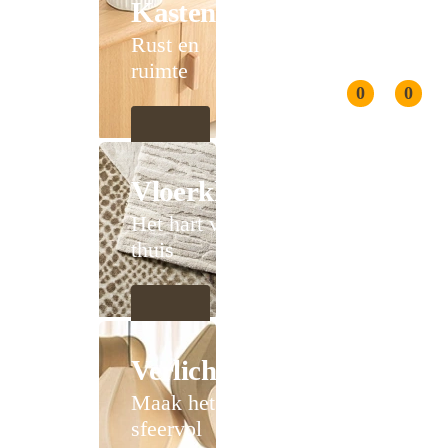
Kasten
Rust en
ruimte
0
0
Vloerkleden
Het hart van
thuis
Verlichting
Maak het
sfeervol