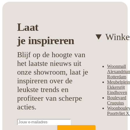
jarenlang plezier, terwijl het design jouw
persoonlijke gevoel voor stijl perfect
weerspiegelt.
Laat
Kies voor deze verfijnde aanvulling uit de
Winke
je
inspireren
Feelings collectie en creëer een
samenhangende en complete look in jouw
Blijf op de hoogte van
huis.
het laatste nieuws uit
Woonmall
onze showroom, laat je
Alexandriu
Rotterdam
inspireren over de
Meubelplei
Ekkersrijt
leukste trends en
Eindhoven
profiteer van scherpe
Boulevard
Cruquius
acties.
Woonboulev
Poortvliet 