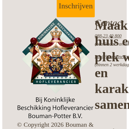
Inschrijven
Contact
Maak 
088-23 49 800
huis 
(bereikbaar van ma
plek w
info@boumanenpot
(binnen 2 werkdag
en
karak
same
© Copyright 2026 Bouman &