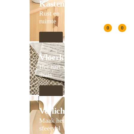
Kasten
Rust en
ruimte
0
0
Vloerkleden
Het hart van
thuis
Verlichting
Maak het
sfeervol