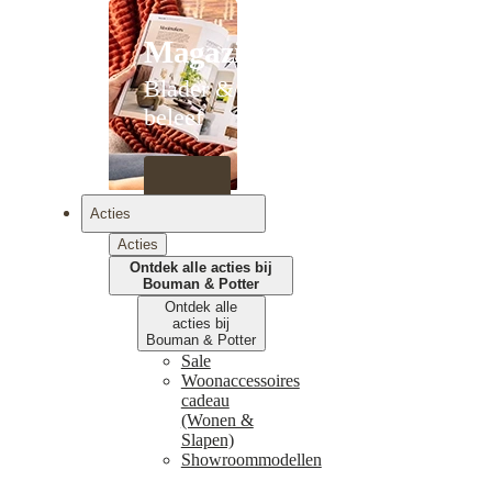
Magazines
Blader &
beleef
Acties
Acties
Ontdek alle acties bij
Bouman & Potter
Ontdek alle
acties bij
Bouman & Potter
Sale
Woonaccessoires
cadeau
(Wonen &
Slapen)
Showroommodellen