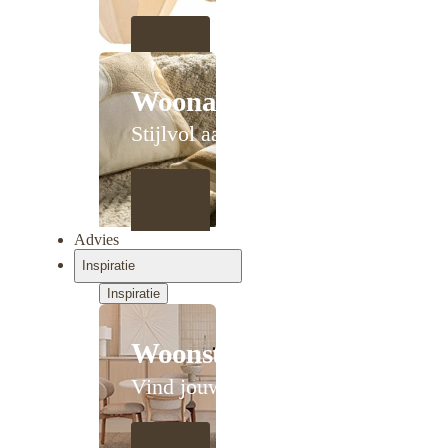
Woonaccessoires
Stijlvol aanschuiven
Advies
Inspiratie
Inspiratie
Woonstijlen
Vind jouw stijl