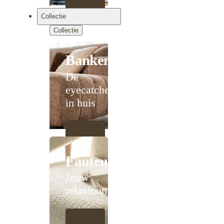
Collectie
Collectie
Banken
De
eyecatcher
in huis
Fauteuils
Jouw
relaxmoment