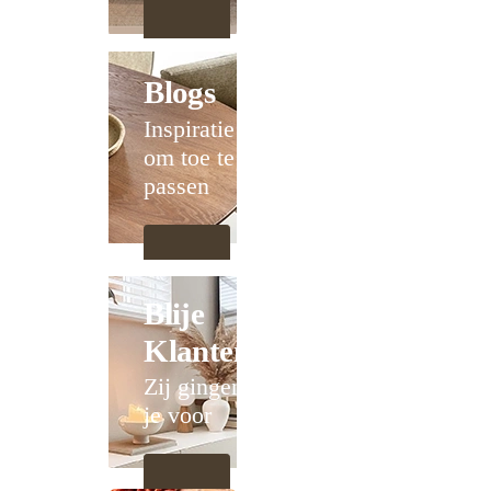
Blogs
Inspiratie
om toe te
passen
Blije
Klanten
Zij gingen
je voor