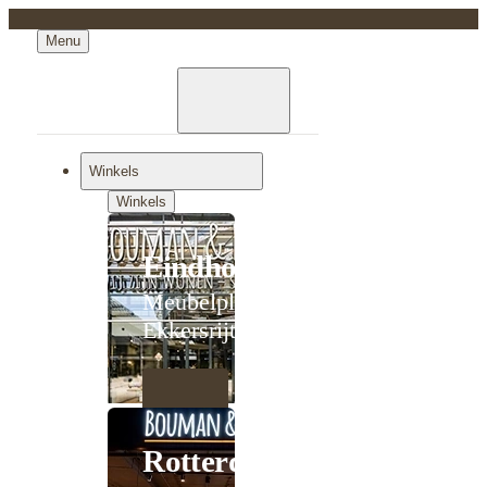
Menu
Winkels
Winkels
Eindhoven
Meubelplein
Ekkersrijt
Rotterdam