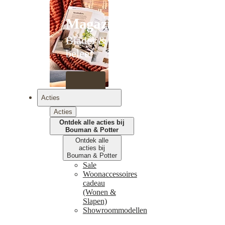
Magazines
Blader &
beleef
Acties
Acties
Ontdek alle acties bij
Bouman & Potter
Ontdek alle
acties bij
Bouman & Potter
Sale
Woonaccessoires
cadeau
(Wonen &
Slapen)
Showroommodellen