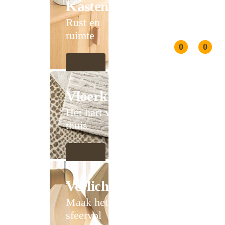
Kasten
Rust en
ruimte
0
0
Vloerkleden
Het hart van
thuis
Verlichting
Maak het
sfeervol