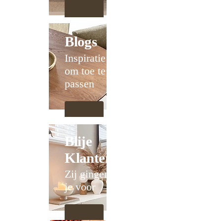
Blogs
Inspiratie
om toe te
passen
Blije
Klanten
Zij gingen
je voor