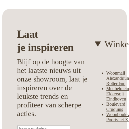
echte blikvanger wordt. Dankzij het
onderhoudsvriendelijke oppervlak blijft
het altijd mooi, voor dagelijks comfort en
gemak.
Laat
Kies voor deze stijlvolle en duurzame
Winke
je
inspireren
oplossing en creëer direct meer harmonie
in jouw huis.
Blijf op de hoogte van
het laatste nieuws uit
Woonmall
onze showroom, laat je
Alexandriu
Rotterdam
inspireren over de
Meubelplei
Ekkersrijt
leukste trends en
Eindhoven
profiteer van scherpe
Boulevard
Cruquius
acties.
Woonboulev
Poortvliet 