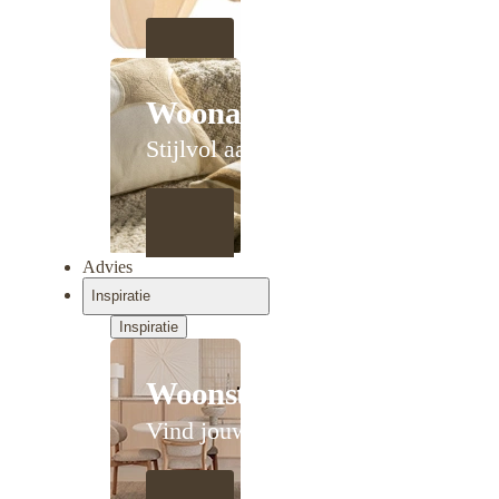
Woonaccessoires
Stijlvol aanschuiven
Advies
Inspiratie
Inspiratie
Woonstijlen
Vind jouw stijl