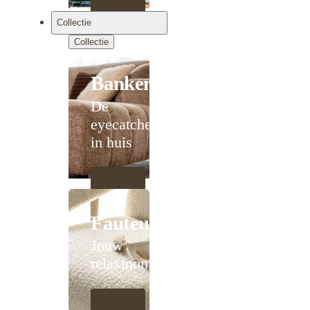
Collectie
Collectie
Banken
De
eyecatcher
in huis
Fauteuils
Jouw
relaxmoment