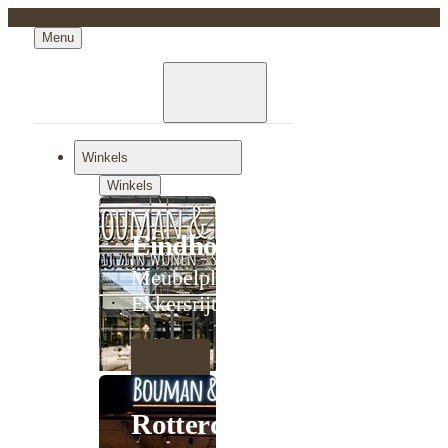
Menu
Winkels
Winkels
Eindhoven
Meubelplein
Ekkersrijt
Rotterdam