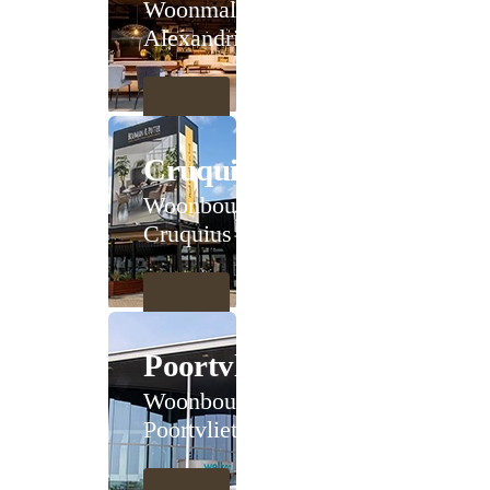
Woonmall
Alexandrium
Cruquius
Woonboulevard
Cruquius
Poortvliet
Woonboulevard
Poortvliet XXL