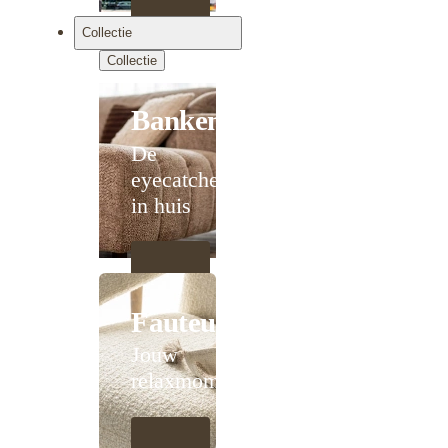
Collectie
Collectie
Banken
De
eyecatcher
in huis
Fauteuils
Jouw
relaxmoment