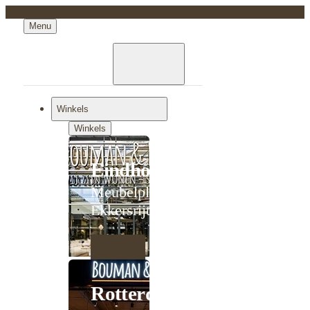
Menu
Winkels
Winkels
Eindhoven
Meubelplein
Ekkersrijt
Rotterdam