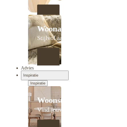
Woonaccessoires
Stijlvol aanschuiven
Advies
Inspiratie
Inspiratie
Woonstijlen
Vind jouw stijl