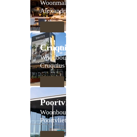
Woonmall
Alexandrium
Cruquius
Woonboulevard
Cruquius
Poortvliet
Woonboulevard
Poortvliet XXL