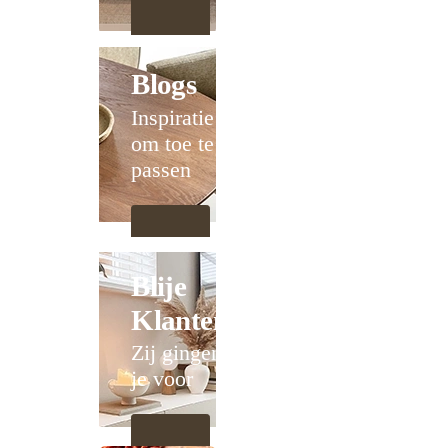
Blogs
Inspiratie
om toe te
passen
Blije
Klanten
Zij gingen
je voor