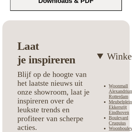
Downloads & PDF
hecht aan stijlvolle functionaliteit.
Kies voor dit veelzijdige stuk en ervaar
zelf hoe het jouw woonkamer compleet
maakt.
Laat
Winke
je
inspireren
Blijf op de hoogte van
het laatste nieuws uit
Woonmall
onze showroom, laat je
Alexandriu
Rotterdam
inspireren over de
Meubelplei
Ekkersrijt
leukste trends en
Eindhoven
profiteer van scherpe
Boulevard
Cruquius
acties.
Woonboulev