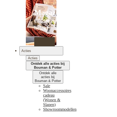
Magazines
Blader &
beleef
Acties
Acties
Ontdek alle acties bij
Bouman & Potter
Ontdek alle
acties bij
Bouman & Potter
Sale
Woonaccessoires
cadeau
(Wonen &
Slapen)
Showroommodellen