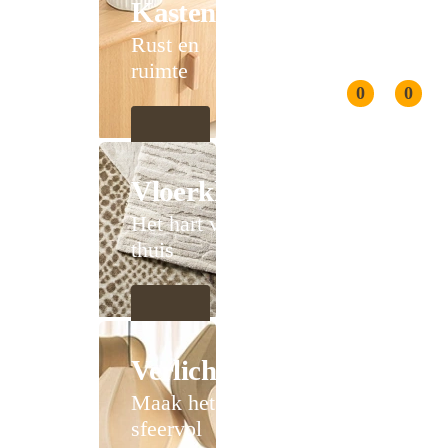
Kasten
Rust en
ruimte
0
0
Vloerkleden
Het hart van
thuis
Verlichting
Maak het
sfeervol