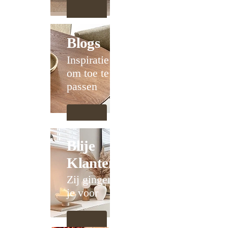
Blogs
Inspiratie
om toe te
passen
Blije
Klanten
Zij gingen
je voor