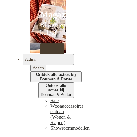
Magazines
Blader &
beleef
Acties
Acties
Ontdek alle acties bij
Bouman & Potter
Ontdek alle
acties bij
Bouman & Potter
Sale
Woonaccessoires
cadeau
(Wonen &
Slapen)
Showroommodellen