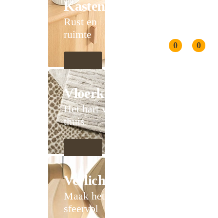
Kasten
Rust en
ruimte
0
0
Vloerkleden
Het hart van
thuis
Verlichting
Maak het
sfeervol