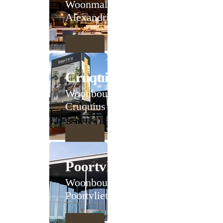
Woonmall
Alexandrium
Cruquius
Woonboulevard
Cruquius
Poortvliet
Woonboulevard
Poortvliet XXL