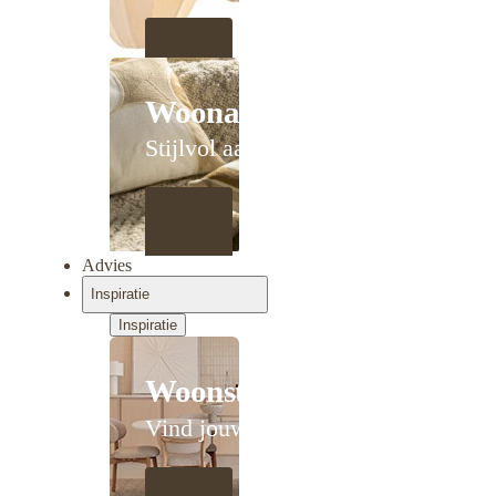
Woonaccessoires
Stijlvol aanschuiven
Advies
Inspiratie
Inspiratie
Woonstijlen
Vind jouw stijl