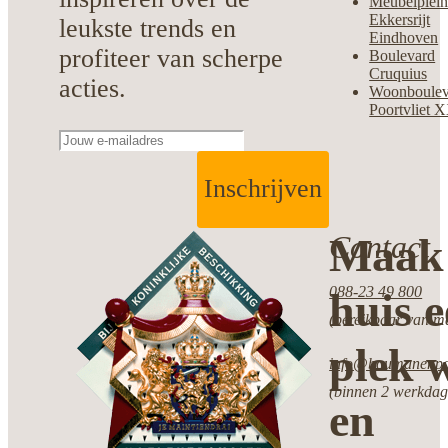
Meubelplei
Ekkersrijt
leukste trends en
Eindhoven
profiteer van scherpe
Boulevard
Cruquius
acties.
Woonboulev
Poortvliet 
Inschrijven
Contact
Maak 
088-23 49 800
huis 
(bereikbaar van ma
plek w
info@boumanenpot
(binnen 2 werkdag
en