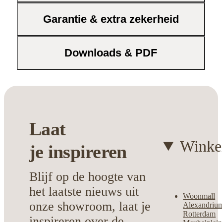
en afwerking.
Garantie & extra zekerheid
Ruimtebesparend
: Ideaal voor wie
optimaal gebruik wil maken van de
beschikbare ruimte.
Downloads & PDF
Dit meubel past perfect in het assortiment
van Bouman & Potter en brengt een
vleugje moderne elegantie in jouw
interieur.
Laat
Winke
je
inspireren
Blijf op de hoogte van
het laatste nieuws uit
Woonmall
onze showroom, laat je
Alexandriu
Rotterdam
inspireren over de