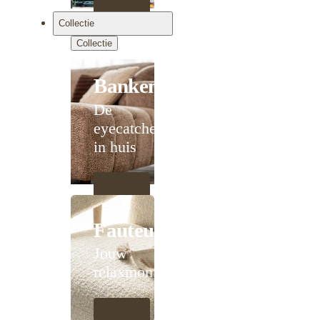
Collectie
Collectie
Banken
De
eyecatcher
in huis
Fauteuils
Jouw
relaxmoment