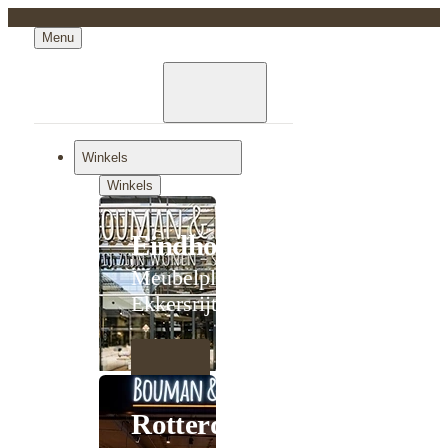
Menu
Winkels
Winkels
Eindhoven
Meubelplein
Ekkersrijt
Rotterdam