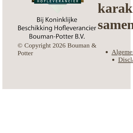
karak
same
© Copyright 2026 Bouman &
Algeme
Potter
Discl