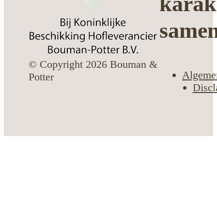
karak
same
© Copyright 2026 Bouman &
Algeme
Potter
Discl