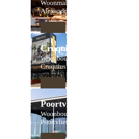
Woonmall
Alexandrium
Cruquius
Woonboulevard
Cruquius
Poortvliet
Woonboulevard
Poortvliet XXL