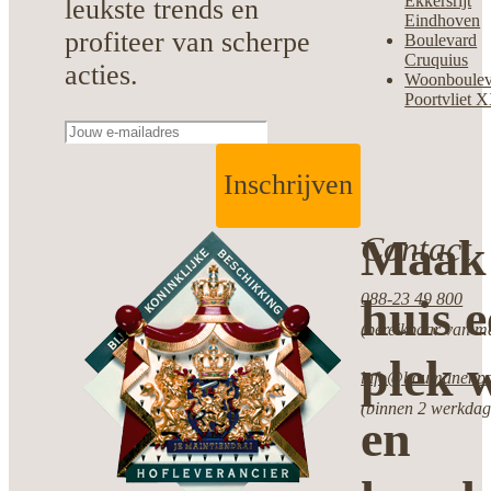
Ekkersrijt
leukste trends en
Eindhoven
profiteer van scherpe
Boulevard
Cruquius
acties.
Woonboulev
Poortvliet 
Inschrijven
Contact
Maak 
088-23 49 800
huis 
(bereikbaar van ma
plek w
info@boumanenpot
(binnen 2 werkdag
en