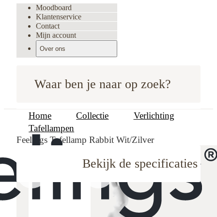
Moodboard
Klantenservice
Contact
Mijn account
Over ons
Waar ben je naar op zoek?
Home
Collectie
Verlichting
Tafellampen
Feelings Tafellamp Rabbit Wit/Zilver
Bekijk de specificaties
oodboard