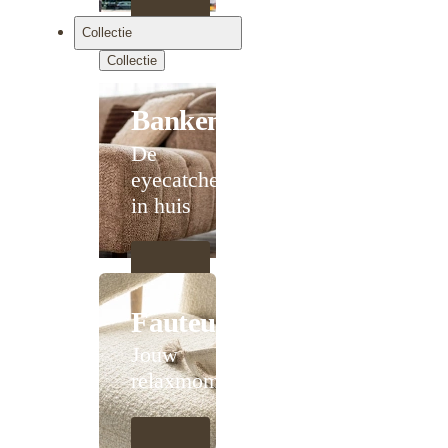
Collectie
Collectie
Banken
De
eyecatcher
in huis
Fauteuils
Jouw
relaxmoment