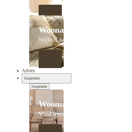
Woonaccessoires
Stijlvol aanschuiven
Advies
Inspiratie
Inspiratie
Woonstijlen
Vind jouw stijl