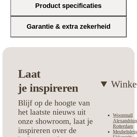
verplaatsen dankzij het praktische
Product specificaties
formaat
Garantie & extra zekerheid
Een accessoire dat niet alleen functioneel
is, maar ook meteen de blikvanger wordt
in jouw huis. Ontdek zelf hoe deze lamp
jouw ruimte transformeert!
Laat
Winke
je
inspireren
Blijf op de hoogte van
het laatste nieuws uit
Woonmall
onze showroom, laat je
Alexandriu
Rotterdam
inspireren over de
Meubelplei