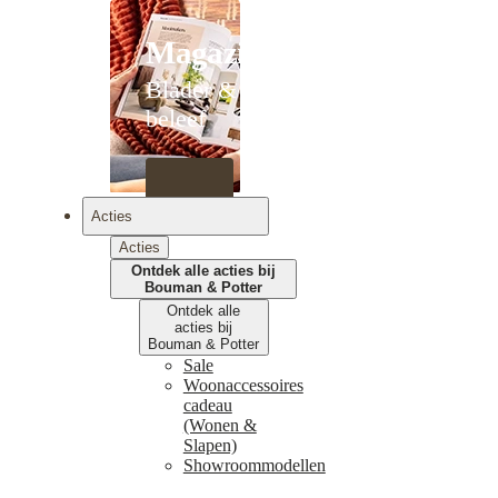
Magazines
Blader &
beleef
Acties
Acties
Ontdek alle acties bij
Bouman & Potter
Ontdek alle
acties bij
Bouman & Potter
Sale
Woonaccessoires
cadeau
(Wonen &
Slapen)
Showroommodellen