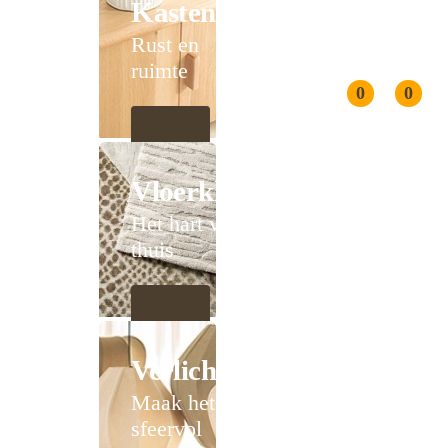
Kasten
Rust en
ruimte
0
0
Vloerkleden
Het hart van
thuis
Verlichting
Maak het
sfeervol