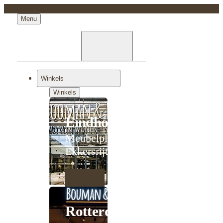
Menu
Winkels
Winkels
Eindhoven
Meubelplein
Ekkersrijt
Rotterdam