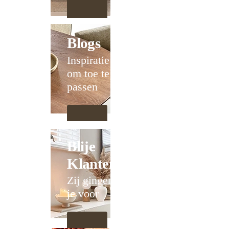
Blogs
Inspiratie
om toe te
passen
Blije
Klanten
Zij gingen
je voor