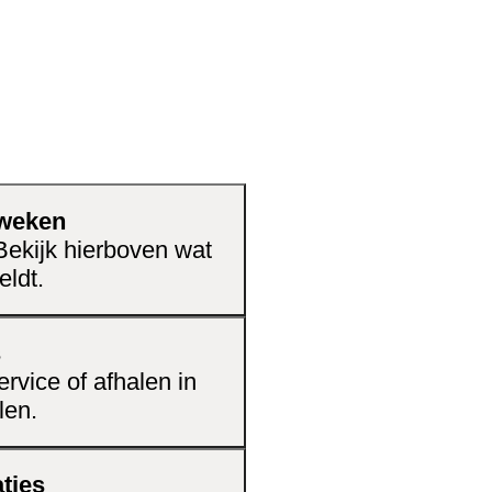
 weken
 Bekijk hierboven wat
eldt.
s
rvice of afhalen in
len.
ties