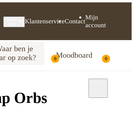
Mijn
Klantenservice
Contact
Over
account
ons
aar ben je
Moodboard
ar op zoek?
0
0
Moodboard
mp Orbs