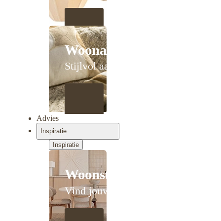
Woonaccessoires
Stijlvol aanschuiven
Advies
Inspiratie
Inspiratie
Woonstijlen
Vind jouw stijl