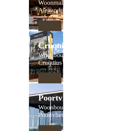
Woonmall
Alexandrium
Cruquius
Woonboulevard
Cruquius
Poortvliet
Woonboulevard
Poortvliet XXL