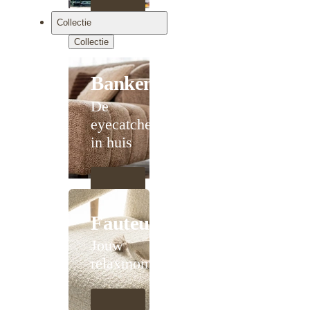
Collectie
Collectie
Banken
De
eyecatcher
in huis
Fauteuils
Jouw
relaxmoment