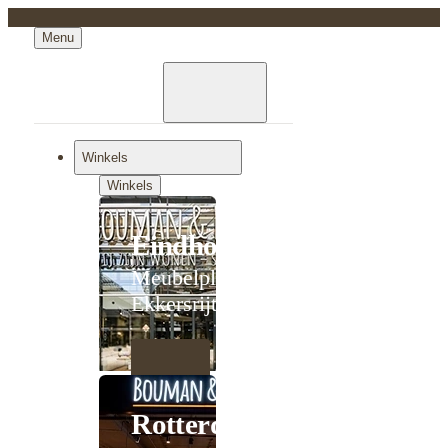
Menu
Winkels
Winkels
Eindhoven
Meubelplein
Ekkersrijt
Rotterdam