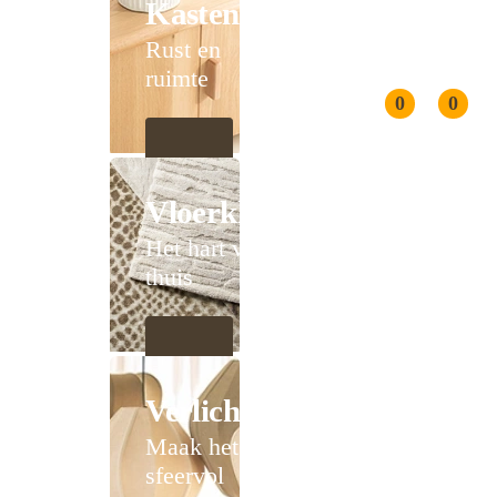
Kasten
Rust en
ruimte
0
0
Vloerkleden
Het hart van
thuis
Verlichting
Maak het
sfeervol