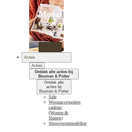
Magazines
Blader &
beleef
Acties
Acties
Ontdek alle acties bij
Bouman & Potter
Ontdek alle
acties bij
Bouman & Potter
Sale
Woonaccessoires
cadeau
(Wonen &
Slapen)
Showroommodellen