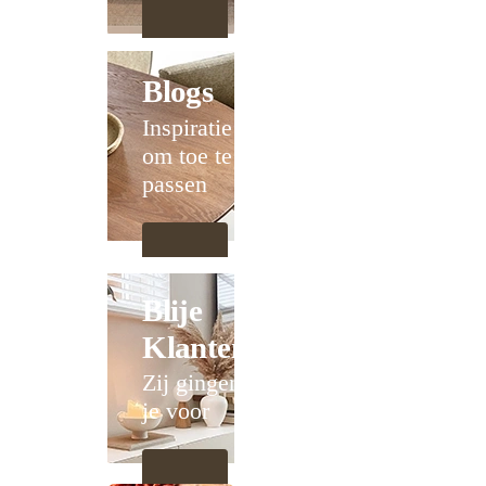
Blogs
Inspiratie
om toe te
passen
Blije
Klanten
Zij gingen
je voor