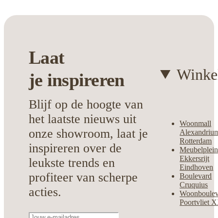
van stijlvolle details die emotie oproepen.
Laat
Winke
je
inspireren
Blijf op de hoogte van
het laatste nieuws uit
Woonmall
onze showroom, laat je
Alexandriu
Rotterdam
inspireren over de
Meubelplei
Ekkersrijt
leukste trends en
Eindhoven
profiteer van scherpe
Boulevard
Cruquius
acties.
Woonboulev
Poortvliet 