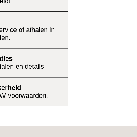
eldt.
rvol hout.
s
rvice of afhalen in
len.
ties
ialen en details
kerheid
CBW-voorwaarden.