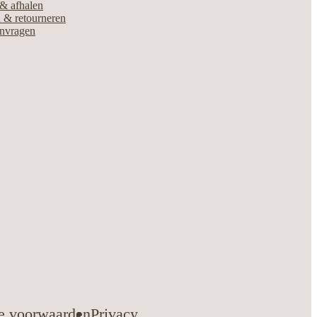
& afhalen
 & retourneren
anvragen
e voorwaarden
Privacy