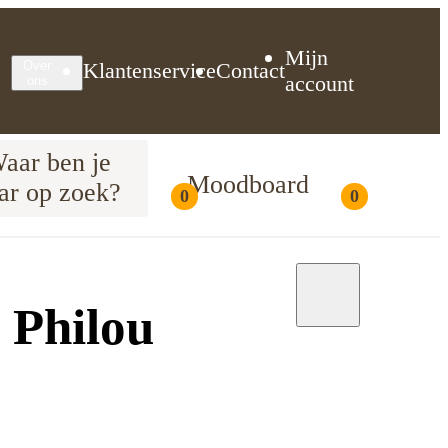
Mijn
Klantenservice
Contact
Over
account
ons
aar ben je
Moodboard
ar op zoek?
0
0
Moodboard
 Philou