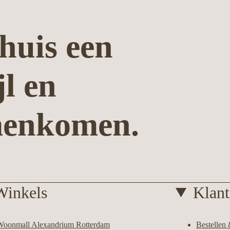
huis een
jl en
menkomen.
Winkels
Klant
Woonmall Alexandrium Rotterdam
Bestellen 