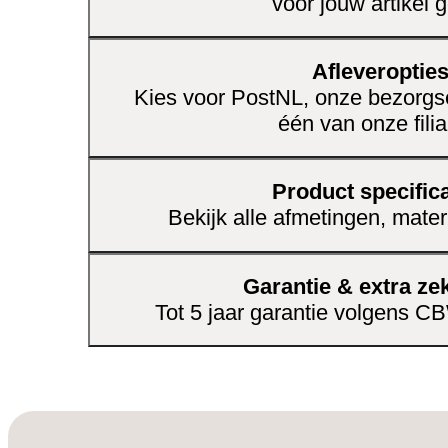
voor jouw artikel g
Uniek vintage dressoir.
Gemaakt van stevig, stijlvol en sfee
Afleveroptie
Kies voor PostNL, onze bezorgse
één van onze filia
Product specifica
Bekijk alle afmetingen, mater
Garantie & extra ze
Tot 5 jaar garantie volgens 