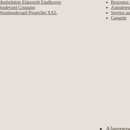
eubelplein Ekkersrijt Eindhoven
Bezorgen 
Boulevard Cruquius
Annuleren
Woonboulevard Poortvliet XXL
Service a
Garantie
Algemen