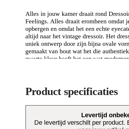
Alles in jouw kamer draait rond Dressoi
Feelings. Alles draait eromheen omdat je
opbergen en omdat het een echte eyecatc
altijd naar het vintage dressoir. Het dres
uniek ontwerp door zijn bijna ovale vorm
gemaakt van hout wat het die authentiek
zwarte kleur heeft het een wat modernere
is ook ontzettend functioneel. Door de 
cm kan je er bijzonder veel in opbergen
hout kun je het ook makkelijk decorere
schilderij erboven of verlicht de ruimte
Product specificaties
het vintage dressoir haal je de authenti
huis. Berg alle rommel op, decoreer het 
Feelings Dressoir Philou Zwart.
Levertijd onbek
De levertijd verschilt per product.
Extra informatie: