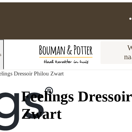
W
s
na
elings Dressoir Philou Zwart
Feelings Dressoir
Zwart