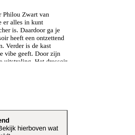
r Philou Zwart van
 er alles in kunt
her is. Daardoor ga je
soir heeft een ontzettend
. Verder is de kast
e vibe geeft. Door zijn
 uitstraling. Het dressoir
grootte van 45x145x76
. Door het gebruik van
n met bloemen, een mooi
 met een tafellamp. Met
eke en moderne sfeer in
en geniet van stijl met
end
 Bekijk hierboven wat