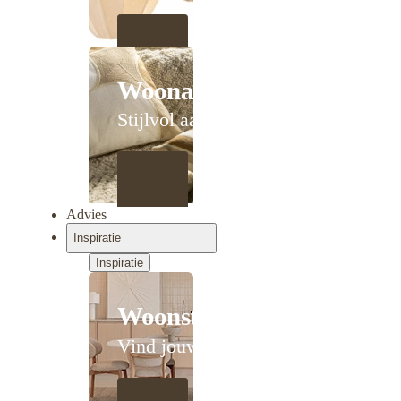
Woonaccessoires
Stijlvol aanschuiven
Advies
Inspiratie
Inspiratie
Woonstijlen
Vind jouw stijl