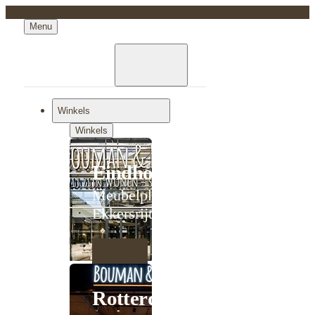
Menu
Winkels
Winkels
Eindhoven
Meubelplein
Ekkersrijt
Rotterdam