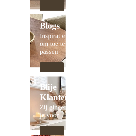
Blogs
Inspiratie
om toe te
passen
Blije
Klanten
Zij gingen
je voor