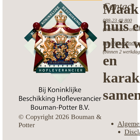
Contact
Maak 
088-23 49 800
huis 
(bereikbaar van ma
plek w
info@boumanenpot
(binnen 2 werkdag
en
karak
same
© Copyright 2026 Bouman &
Algeme
Potter
Discl