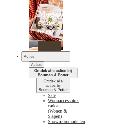
Magazines
Blader &
beleef
Acties
Acties
Ontdek alle acties bij
Bouman & Potter
Ontdek alle
acties bij
Bouman & Potter
Sale
Woonaccessoires
cadeau
(Wonen &
Slapen)
Showroommodellen