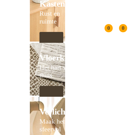
Kasten
Rust en
ruimte
0
0
Vloerkleden
Het hart van
thuis
Verlichting
Maak het
sfeervol