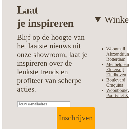
Laat
Winke
je
inspireren
Blijf op de hoogte van
het laatste nieuws uit
Woonmall
onze showroom, laat je
Alexandriu
Rotterdam
inspireren over de
Meubelplei
Ekkersrijt
leukste trends en
Eindhoven
profiteer van scherpe
Boulevard
Cruquius
acties.
Woonboulev
Poortvliet 
Inschrijven