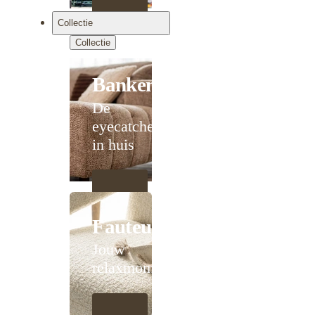
Collectie
Collectie
Banken
De
eyecatcher
in huis
Fauteuils
Jouw
relaxmoment