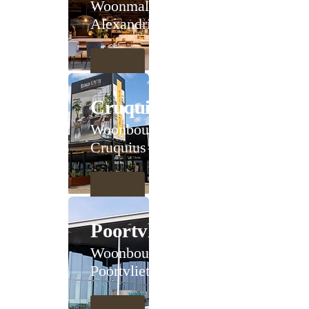
Woonmall
Alexandrium
Cruquius
Woonboulevard
Cruquius
Poortvliet
Woonboulevard
Poortvliet XXL