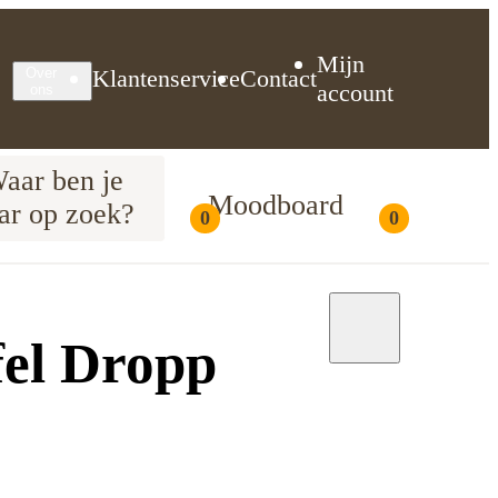
Mijn
Klantenservice
Contact
Over
account
ons
aar ben je
Moodboard
ar op zoek?
0
0
Moodboard
fel Dropp