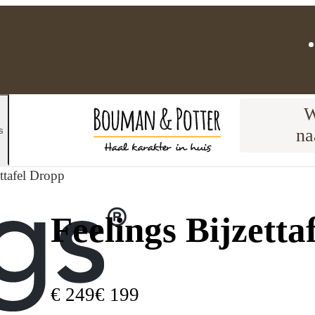
W
s
na
ttafel Dropp
Feelings Bijzetta
€
249
€
199