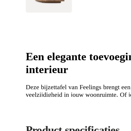
Een elegante toevoegi
interieur
Deze bijzettafel van Feelings brengt een 
veelzijdigheid in jouw woonruimte. Of 
zet voor een kopje koffie, in de hal geb
of als praktisch nachtkastje benut, hij voe
toe met een speels karakter.
Product specificaties