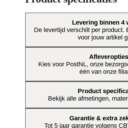
Het ontwerp is tijdloos en past moeitelo
inrichtingsstijlen, waardoor je jarenlang 
meubelstuk. Dankzij het zorgvuldige v
Levering binnen 4
gekozen materialen is het een
duurzam
De levertijd verschilt per product.
stootje kan. Het onderhoud is bovendien
voor jouw artikel g
meer tijd overhoudt om te genieten.
Vergroot het comfort en de praktisc
Afleveroptie
Een stijlvolle blikvanger die functi
Kies voor PostNL, onze bezorgse
Gemaakt voor dagelijks gebruik me
één van onze filia
levensduur.
Kies voor deze veelzijdige tafel en creëer
Product specifica
completere sfeer in jouw huis.
Bekijk alle afmetingen, mater
Garantie & extra ze
Tot 5 jaar garantie volgens 