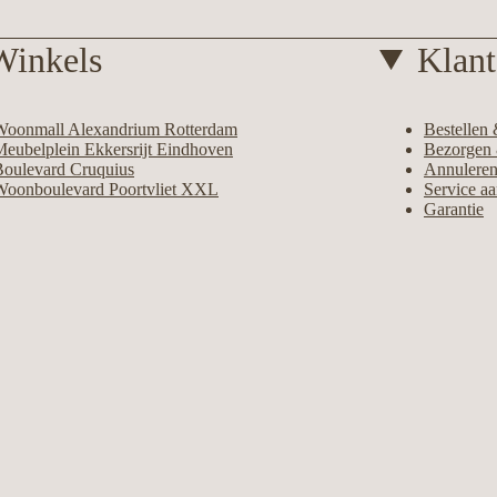
Winkels
Klant
Woonmall Alexandrium Rotterdam
Bestellen 
eubelplein Ekkersrijt Eindhoven
Bezorgen 
Boulevard Cruquius
Annuleren
Woonboulevard Poortvliet XXL
Service a
Garantie