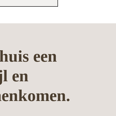
huis een
jl en
menkomen.