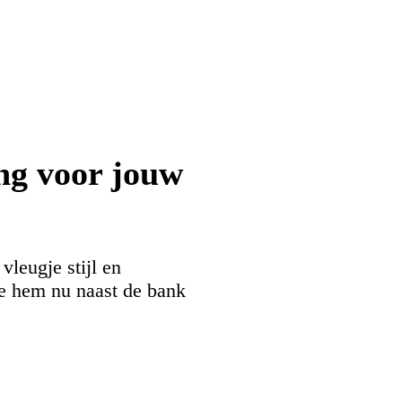
ng voor jouw
vleugje stijl en
je hem nu naast de bank
ruikt voor een mooie vaas
gt altijd functionaliteit