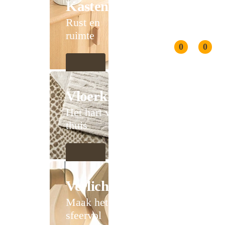
Kasten
Rust en
ruimte
0
0
Vloerkleden
Het hart van
thuis
Verlichting
Maak het
sfeervol