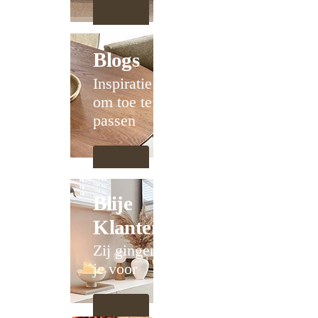
Blogs
Inspiratie
om toe te
passen
Blije
Klanten
Zij gingen
je voor