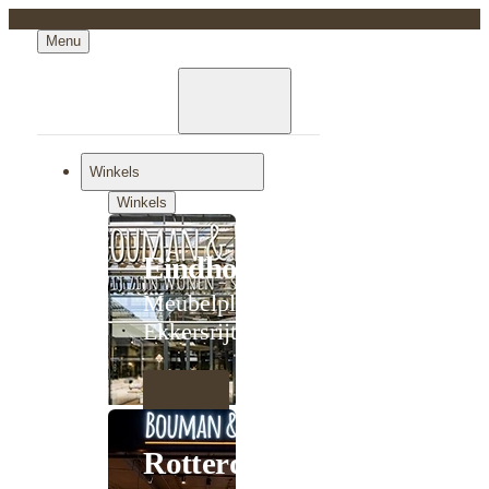
Menu
Winkels
Winkels
Eindhoven
Meubelplein
Ekkersrijt
Rotterdam