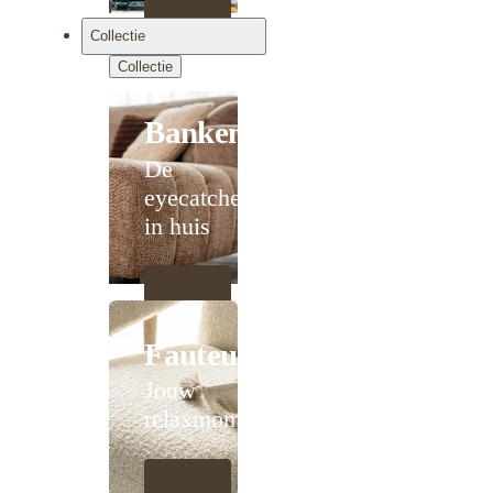
Collectie
Collectie
Banken
De
eyecatcher
in huis
Fauteuils
Jouw
relaxmoment