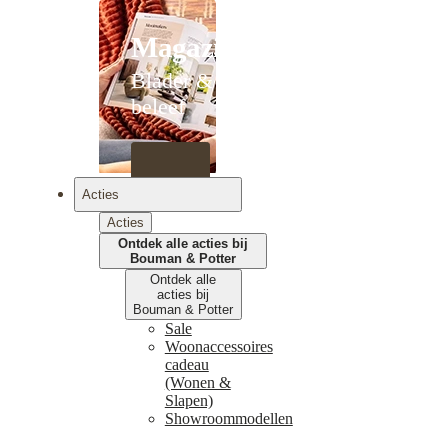
Magazines
Blader &
beleef
Acties
Acties
Ontdek alle acties bij
Bouman & Potter
Ontdek alle
acties bij
Bouman & Potter
Sale
Woonaccessoires
cadeau
(Wonen &
Slapen)
Showroommodellen