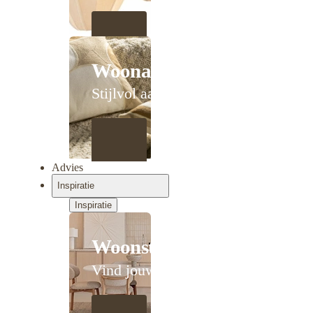
Woonaccessoires
Stijlvol aanschuiven
Advies
Inspiratie
Inspiratie
Woonstijlen
Vind jouw stijl