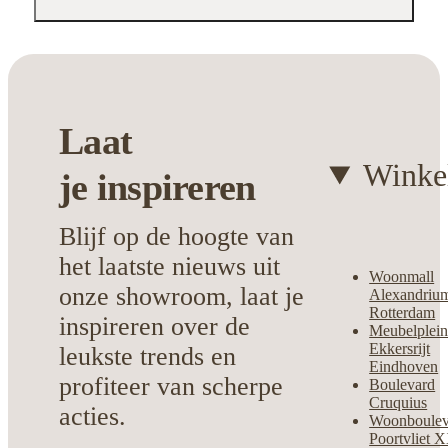
Tijdloos design
dat altijd in de smaak
valt
Past bij elke stijl, van modern tot
klassiek
Onderhoudsvriendelijk en duurzaam
Laat
Geef jouw huis een artistieke upgrade met
Winke
je
inspireren
dit bijzondere beeld. Een accessoire dat
niet alleen mooi is, maar ook vertelt over
Blijf op de hoogte van
jouw gevoel voor stijl.
het laatste nieuws uit
Woonmall
onze showroom, laat je
Alexandriu
Rotterdam
inspireren over de
Meubelplei
Ekkersrijt
leukste trends en
Eindhoven
profiteer van scherpe
Boulevard
Cruquius
acties.
Woonboulev
Poortvliet 