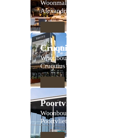
Woonmall
Alexandrium
Cruquius
Woonboulevard
Cruquius
Poortvliet
Woonboulevard
Poortvliet XXL