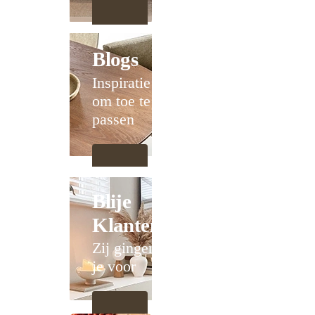
Blogs
Inspiratie
om toe te
passen
Blije
Klanten
Zij gingen
je voor