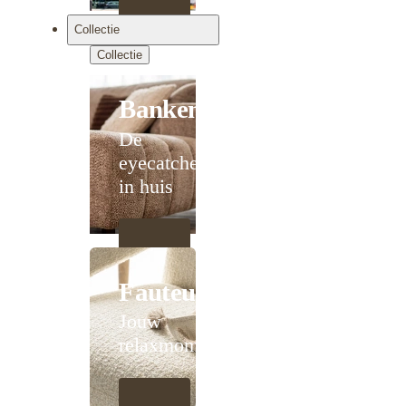
Collectie
Collectie
Banken
De
eyecatcher
in huis
Fauteuils
Jouw
relaxmoment