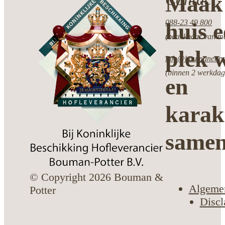
Maak 
088-23 49 800
huis 
(bereikbaar van ma
plek w
info@boumanenpot
(binnen 2 werkdag
en
karak
same
© Copyright 2026 Bouman &
Algeme
Potter
Discl