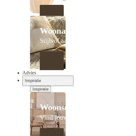
Woonaccessoires
Stijlvol aanschuiven
Advies
Inspiratie
Inspiratie
Woonstijlen
Vind jouw stijl