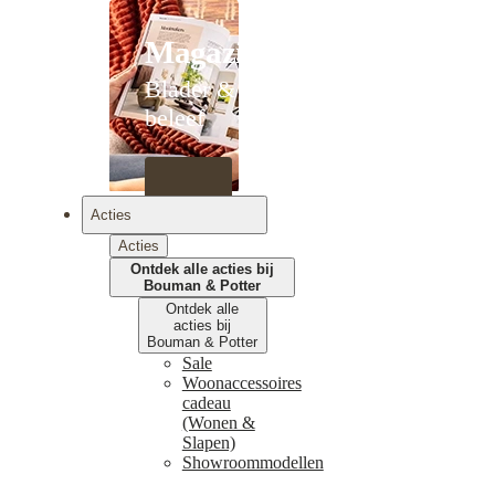
Magazines
Blader &
beleef
Acties
Acties
Ontdek alle acties bij
Bouman & Potter
Ontdek alle
acties bij
Bouman & Potter
Sale
Woonaccessoires
cadeau
(Wonen &
Slapen)
Showroommodellen