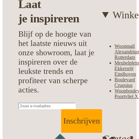
Laat
Winke
je
inspireren
Blijf op de hoogte van
het laatste nieuws uit
Woonmall
onze showroom, laat je
Alexandriu
Rotterdam
inspireren over de
Meubelplei
Ekkersrijt
leukste trends en
Eindhoven
profiteer van scherpe
Boulevard
Cruquius
acties.
Woonboulev
Poortvliet 
Inschrijven
Contact