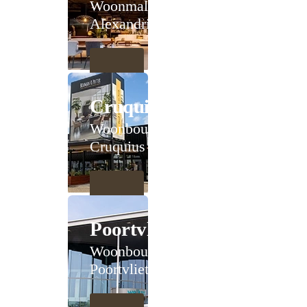
Woonmall
Alexandrium
Cruquius
Woonboulevard
Cruquius
Poortvliet
Woonboulevard
Poortvliet XXL