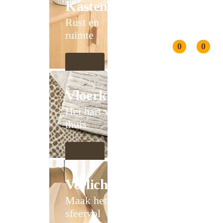
Kasten
Rust en
ruimte
0
0
Vloerkleden
Het hart van
thuis
Verlichting
Maak het
sfeervol