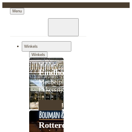
Menu
Winkels
Winkels
Eindhoven
Meubelplein
Ekkersrijt
Rotterdam