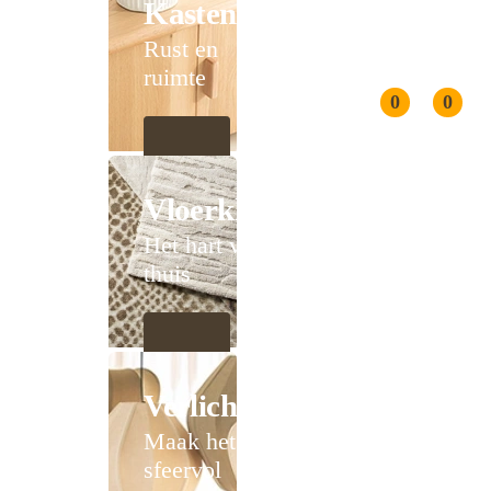
Kasten
Rust en
ruimte
0
0
Vloerkleden
Het hart van
thuis
Verlichting
Maak het
sfeervol