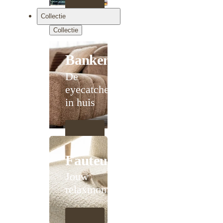
Collectie
Collectie
Banken
De
eyecatcher
in huis
Fauteuils
Jouw
relaxmoment