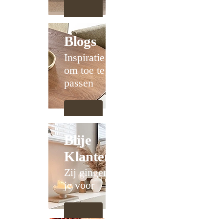
Blogs
Inspiratie
om toe te
passen
Blije
Klanten
Zij gingen
je voor