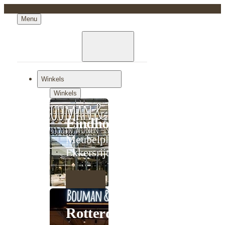
Menu
Winkels
Winkels
Eindhoven
Meubelplein
Ekkersrijt
Rotterdam