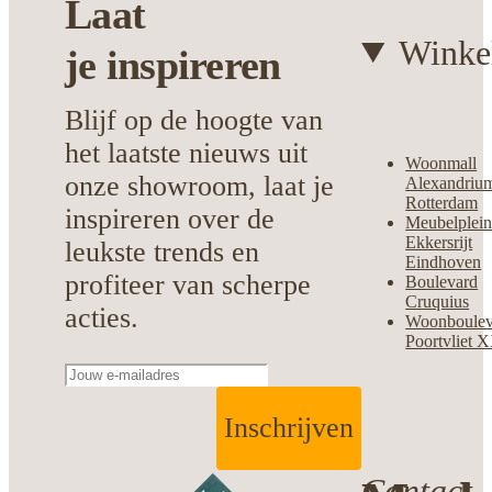
Laat
Winke
je
inspireren
Blijf op de hoogte van
het laatste nieuws uit
Woonmall
onze showroom, laat je
Alexandriu
Rotterdam
inspireren over de
Meubelplei
Ekkersrijt
leukste trends en
Eindhoven
profiteer van scherpe
Boulevard
Cruquius
acties.
Woonboulev
Poortvliet 
Inschrijven
Contact