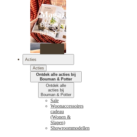
Magazines
Blader &
beleef
Acties
Acties
Ontdek alle acties bij
Bouman & Potter
Ontdek alle
acties bij
Bouman & Potter
Sale
Woonaccessoires
cadeau
(Wonen &
Slapen)
Showroommodellen