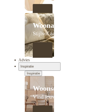
Woonaccessoires
Stijlvol aanschuiven
Advies
Inspiratie
Inspiratie
Woonstijlen
Vind jouw stijl