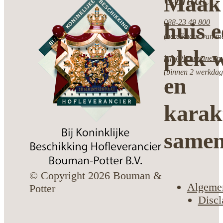
Maak 
088-23 49 800
huis 
(bereikbaar van ma
plek w
info@boumanenpot
(binnen 2 werkdag
en
karak
same
© Copyright 2026 Bouman &
Algeme
Potter
Discl