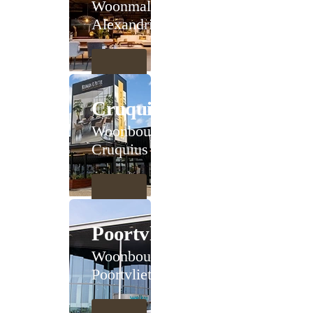
Woonmall
Alexandrium
Cruquius
Woonboulevard
Cruquius
Poortvliet
Woonboulevard
Poortvliet XXL