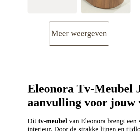
Meer weergeven
Eleonora Tv-Meubel Jo
aanvulling voor jouw
Dit
tv-meubel
van Eleonora brengt een v
interieur. Door de strakke lijnen en tijdlo
moeiteloos in diverse inrichtingsstijlen