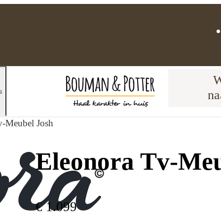
W
s
na
v-Meubel Josh
Eleonora Tv-Meu
€
1
.
099