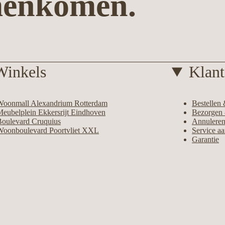
menkomen.
Winkels
Klant
Woonmall Alexandrium Rotterdam
Bestellen 
eubelplein Ekkersrijt Eindhoven
Bezorgen 
Boulevard Cruquius
Annuleren
Woonboulevard Poortvliet XXL
Service a
Garantie