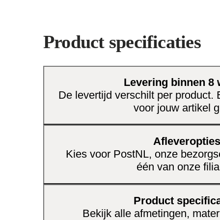
weet je zeker dat je investeert in kwalitei
Het ontwerp is niet alleen visueel aantr
Product specificaties
praktisch ingericht. Met voldoende opbe
media-accessoires blijft de boel netjes 
duurzame materialen geniet je jarenlang
Levering binnen 8
Mooie balans tussen stijl en function
De levertijd verschilt per product.
Eenvoudig te onderhouden voor een 
voor jouw artikel g
uitstraling
Past bij verschillende woonstijlen d
Afleveroptie
Kies voor PostNL, onze bezorgse
Geef je woonkamer dat extra beetje klas
één van onze filia
blikvanger.
Product specifica
Bekijk alle afmetingen, mater