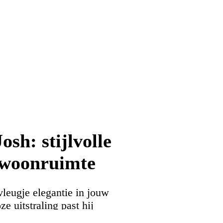
sh: stijlvolle
 woonruimte
leugje elegantie in jouw
ze uitstraling past hij
. Bij Bouman & Potter