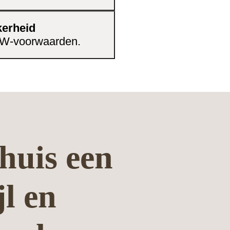
kerheid
CBW-voorwaarden.
huis een
jl en