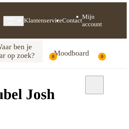
Mijn
Klantenservice
Contact
Over
account
ons
aar ben je
Moodboard
ar op zoek?
0
0
Moodboard
bel Josh