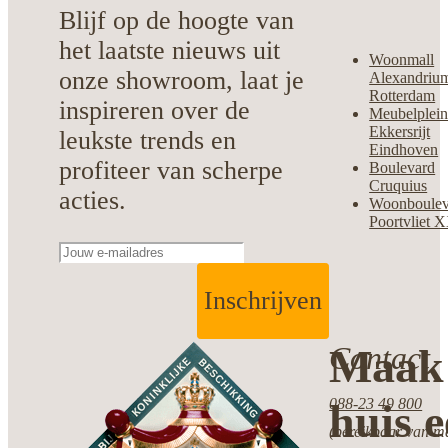
Blijf op de hoogte van
het laatste nieuws uit
Woonmall
onze showroom, laat je
Alexandriu
Rotterdam
inspireren over de
Meubelplei
Ekkersrijt
leukste trends en
Eindhoven
profiteer van scherpe
Boulevard
Cruquius
acties.
Woonboulev
Poortvliet 
Inschrijven
Contact
Maak 
088-23 49 800
huis 
(bereikbaar van ma