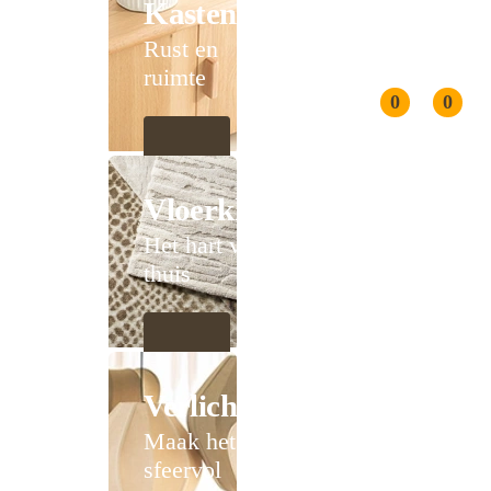
Kasten
Rust en
ruimte
0
0
Vloerkleden
Het hart van
thuis
Verlichting
Maak het
sfeervol