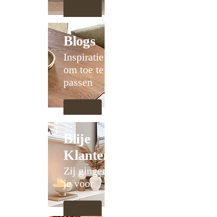
Blogs
Inspiratie
om toe te
passen
Blije
Klanten
Zij gingen
je voor