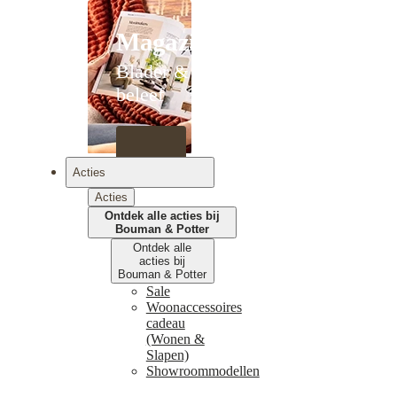
Magazines
Blader &
beleef
Acties
Acties
Ontdek alle acties bij
Bouman & Potter
Ontdek alle
acties bij
Bouman & Potter
Sale
Woonaccessoires
cadeau
(Wonen &
Slapen)
Showroommodellen