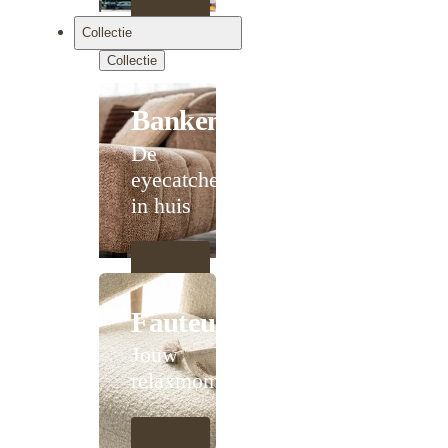
Collectie
Collectie
Banken
De
eyecatcher
in huis
Fauteuils
Jouw
relaxmoment