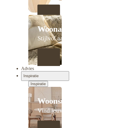
Woonaccessoires
Stijlvol aanschuiven
Advies
Inspiratie
Inspiratie
Woonstijlen
Vind jouw stijl