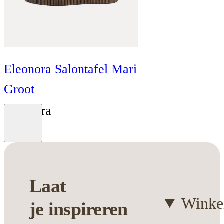
Eleonora Salontafel Mari
Groot
Eleonora
Moodboard
€
499
Laat
Winke
je
inspireren