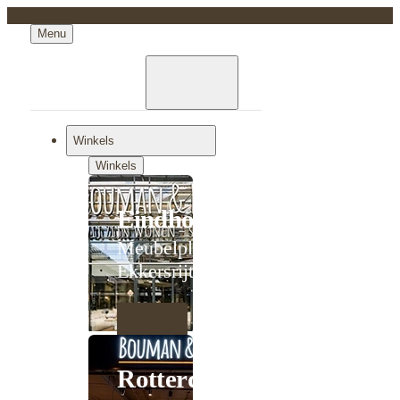
Menu
Winkels
Winkels
Eindhoven
Meubelplein
Ekkersrijt
Rotterdam