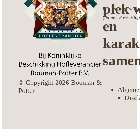
plek w
info@boumanenpot
(binnen 2 werkdag
en
karak
same
© Copyright 2026 Bouman &
Algeme
Potter
Discl