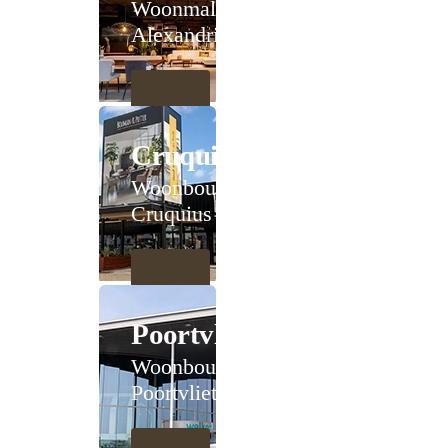
Woonmall
Alexandrium
Cruquius
Woonboulevard
Cruquius
Poortvliet
Woonboulevard
Poortvliet XXL