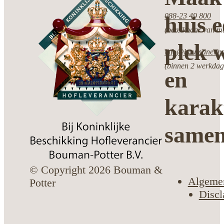
088-23 49 800
huis 
(bereikbaar van ma
plek w
info@boumanenpot
(binnen 2 werkdag
en
karak
same
© Copyright 2026 Bouman &
Algeme
Potter
Discl