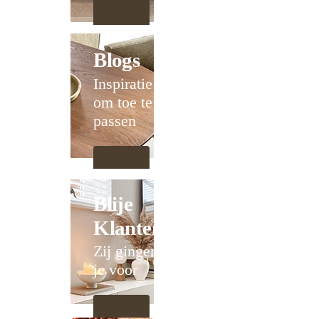
Blogs
Inspiratie
om toe te
passen
Blije
Klanten
Zij gingen
je voor