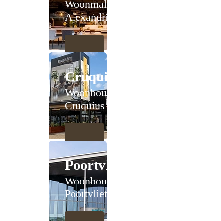
Woonmall
Alexandrium
Cruquius
Woonboulevard
Cruquius
Poortvliet
Woonboulevard
Poortvliet XXL