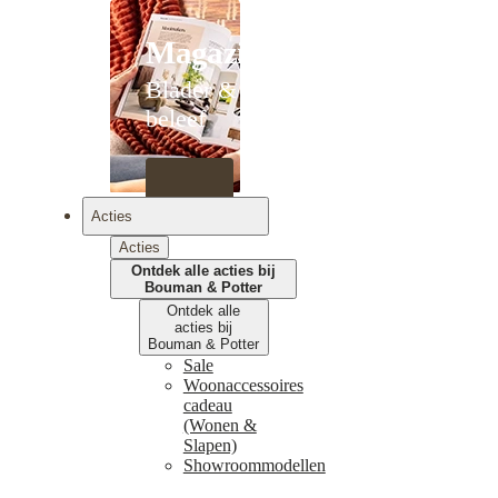
Magazines
Blader &
beleef
Acties
Acties
Ontdek alle acties bij
Bouman & Potter
Ontdek alle
acties bij
Bouman & Potter
Sale
Woonaccessoires
cadeau
(Wonen &
Slapen)
Showroommodellen