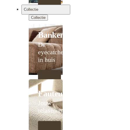
Collectie
Collectie
Banken
De
eyecatcher
in huis
Fauteuils
Jouw
relaxmoment