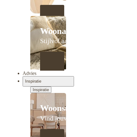
Woonaccessoires
Stijlvol aanschuiven
Advies
Inspiratie
Inspiratie
Woonstijlen
Vind jouw stijl