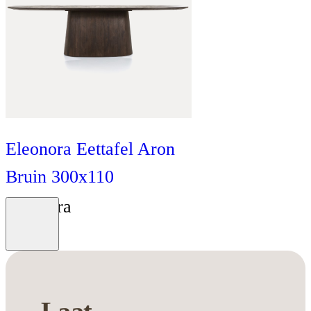
Eleonora Eettafel Aron
Bruin 300x110
Eleonora
Moodboard
€
1
.
599