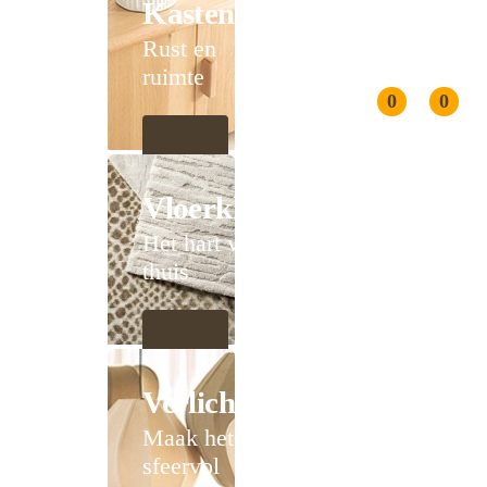
Kasten
Rust en
ruimte
0
0
Vloerkleden
Het hart van
thuis
Verlichting
Maak het
sfeervol