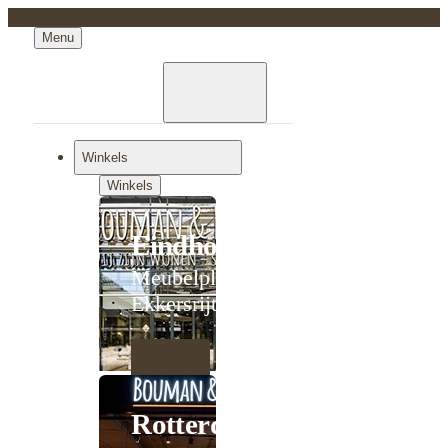
Menu
Winkels
Winkels
Eindhoven
Meubelplein
Ekkersrijt
Rotterdam