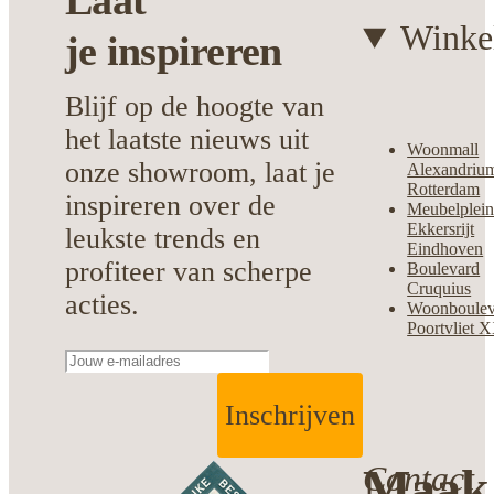
Laat
Winke
je
inspireren
Blijf op de hoogte van
het laatste nieuws uit
Woonmall
onze showroom, laat je
Alexandriu
Rotterdam
inspireren over de
Meubelplei
Ekkersrijt
leukste trends en
Eindhoven
profiteer van scherpe
Boulevard
Cruquius
acties.
Woonboulev
Poortvliet 
Inschrijven
Contact
Maak 