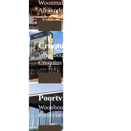
Woonmall
Alexandrium
Cruquius
Woonboulevard
Cruquius
Poortvliet
Woonboulevard
Poortvliet XXL