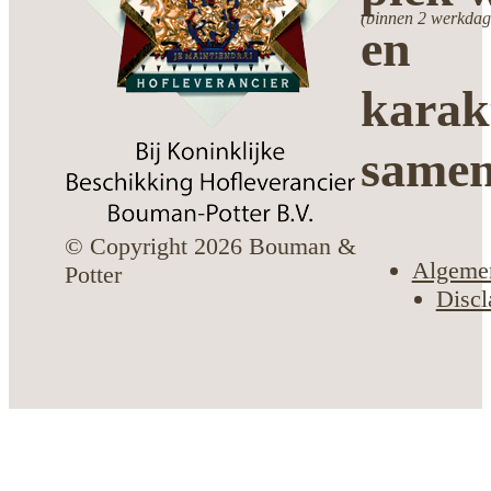
(binnen 2 werkdag
en
karak
same
© Copyright 2026 Bouman &
Algeme
Potter
Discl