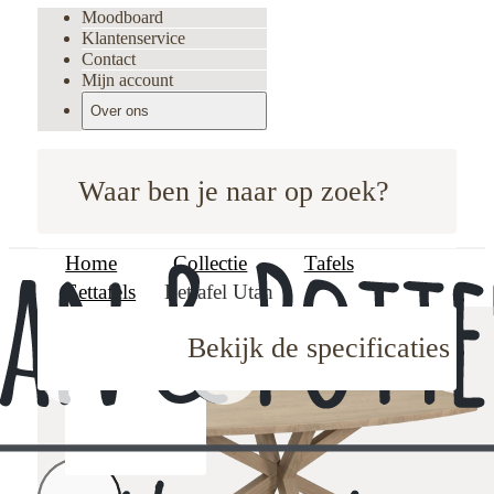
Moodboard
Klantenservice
Contact
Mijn account
Over ons
Waar ben je naar op zoek?
Home
Collectie
Tafels
Eettafels
Eettafel Utah
Bekijk de specificaties
oodboard