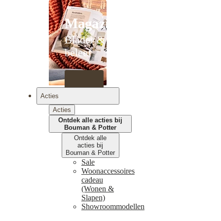
Magazines
Blader &
beleef
Acties
Acties
Ontdek alle acties bij
Bouman & Potter
Ontdek alle
acties bij
Bouman & Potter
Sale
Woonaccessoires
cadeau
(Wonen &
Slapen)
Showroommodellen