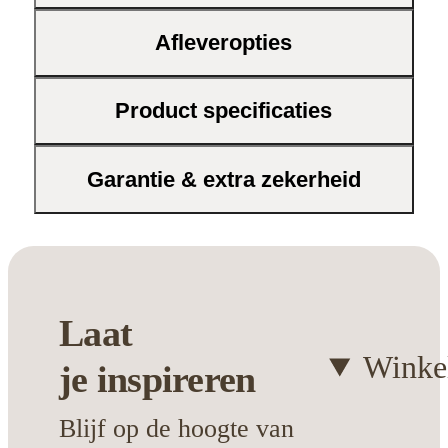
Gemaakt van hoogwaardige
Afleveropties
materialen voor langdurig plezier
Gemakkelijk schoon te houden
dankzij het praktische oppervlak
Product specificaties
Draagt bij aan een harmonieuze sfeer
in jouw woonruimte
Garantie & extra zekerheid
Ontdek hoe deze tafel jouw eetkamer
transformeert tot een plek waar iedereen
graag samenkomt. Een investering in stijl
en kwaliteit die je jarenlang waardeert.
Laat
Winke
je
inspireren
Blijf op de hoogte van