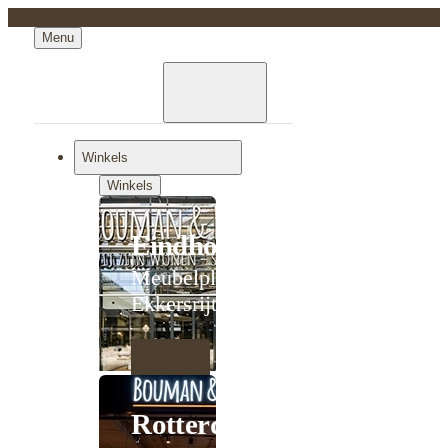
Menu
Winkels
Winkels
Eindhoven
Meubelplein
Ekkersrijt
Rotterdam