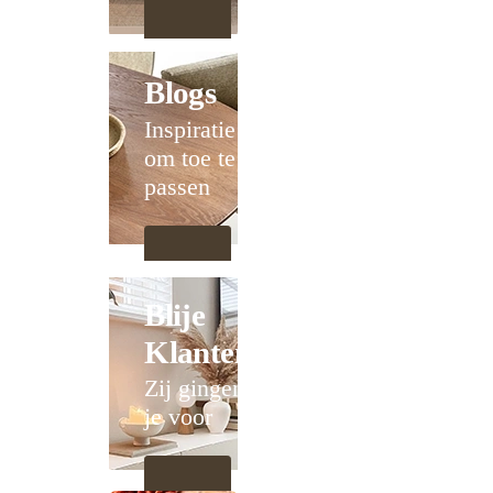
Blogs
Inspiratie
om toe te
passen
Blije
Klanten
Zij gingen
je voor