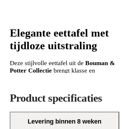
Elegante eettafel met
tijdloze uitstraling
Deze stijlvolle eettafel uit de
Bouman &
Potter Collectie
brengt klasse en
functionaliteit samen in jouw interieur.
Met zijn verfijnde design past hij
moeiteloos in diverse woonstijlen, van
Product specificaties
minimalistisch tot klassiek. Geniet van
urenlang comfort tijdens etentjes,
familiebijeenkomsten of gezellige
Levering binnen 8 weken
avonden met vrienden.