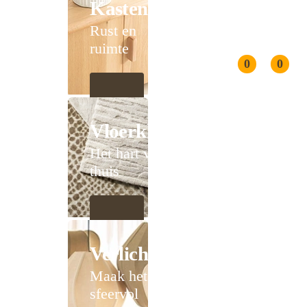
Kasten
Rust en
ruimte
0
0
Vloerkleden
Het hart van
thuis
Verlichting
Maak het
sfeervol