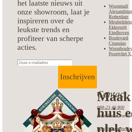
het laatste nieuws uit
Woonmall
onze showroom, laat je
Alexandriu
Rotterdam
inspireren over de
Meubelplei
Ekkersrijt
leukste trends en
Eindhoven
profiteer van scherpe
Boulevard
Cruquius
acties.
Woonboulev
Poortvliet 
Inschrijven
Contact
Maak 
088-23 49 800
huis 
(bereikbaar van ma
plek w
info@boumanenpot