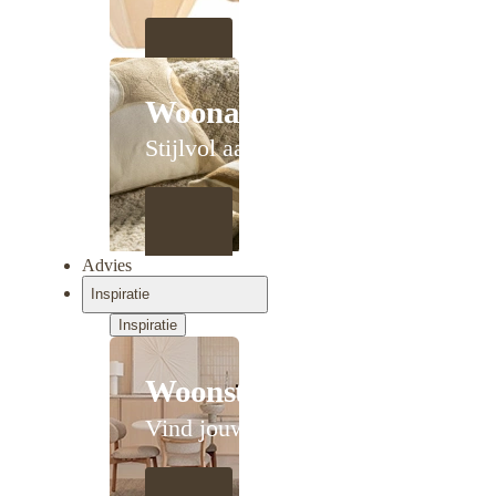
Woonaccessoires
Stijlvol aanschuiven
Advies
Inspiratie
Inspiratie
Woonstijlen
Vind jouw stijl