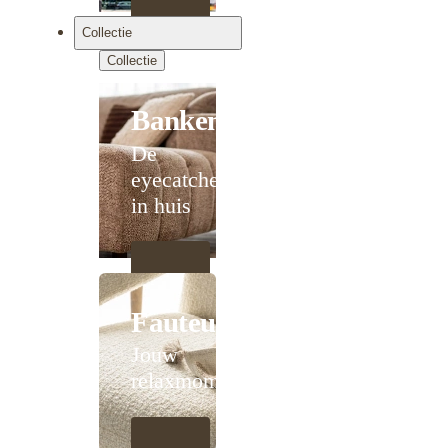
Collectie
Collectie
Banken
De
eyecatcher
in huis
Fauteuils
Jouw
relaxmoment