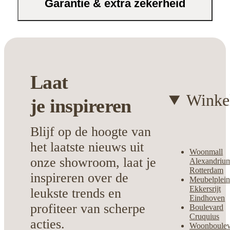
Garantie & extra zekerheid
Kies voor kwaliteit en stijl met deze
veelzijdige tafel die jouw ruimte direct
verrijkt. Een aanvulling waar je elke dag
van zult genieten.
Laat
Winke
je
inspireren
Blijf op de hoogte van
het laatste nieuws uit
Woonmall
onze showroom, laat je
Alexandriu
Rotterdam
inspireren over de
Meubelplei
Ekkersrijt
leukste trends en
Eindhoven
profiteer van scherpe
Boulevard
Cruquius
acties.
Woonboulev