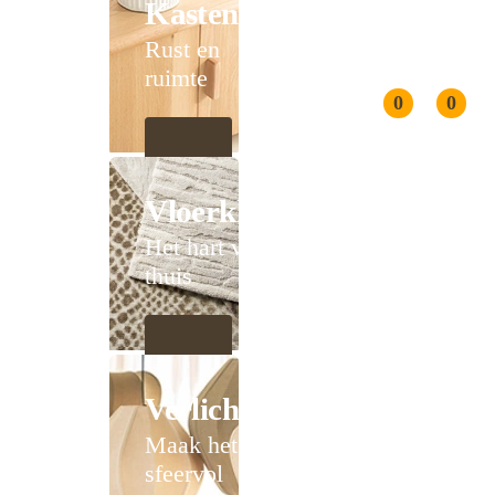
Kasten
Rust en
ruimte
0
0
Vloerkleden
Het hart van
thuis
Verlichting
Maak het
sfeervol