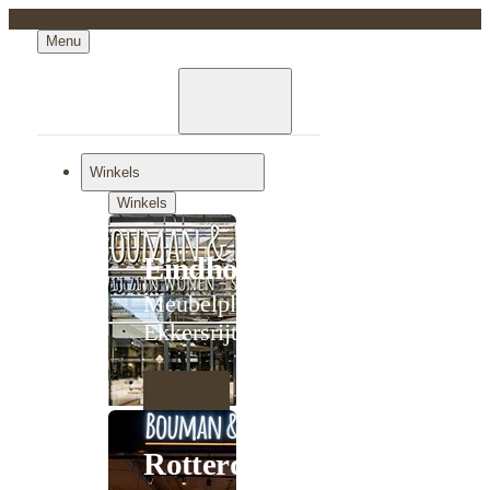
Menu
Winkels
Winkels
Eindhoven
Meubelplein
Ekkersrijt
Rotterdam