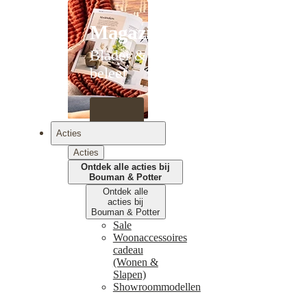
Magazines
Blader &
beleef
Acties
Acties
Ontdek alle acties bij
Bouman & Potter
Ontdek alle
acties bij
Bouman & Potter
Sale
Woonaccessoires
cadeau
(Wonen &
Slapen)
Showroommodellen