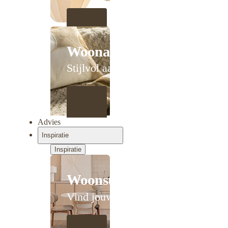
Woonaccessoires
Stijlvol aanschuiven
Advies
Inspiratie
Inspiratie
Woonstijlen
Vind jouw stijl