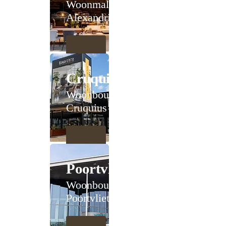
Woonmall
Alexandrium
Cruquius
Woonboulevard
Cruquius
Poortvliet
Woonboulevard
Poortvliet XXL