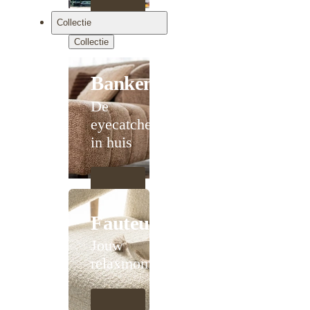
Collectie
Collectie
Banken
De
eyecatcher
in huis
Fauteuils
Jouw
relaxmoment