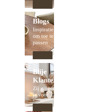
Blogs
Inspiratie
om toe te
passen
Blije
Klanten
Zij gingen
je voor