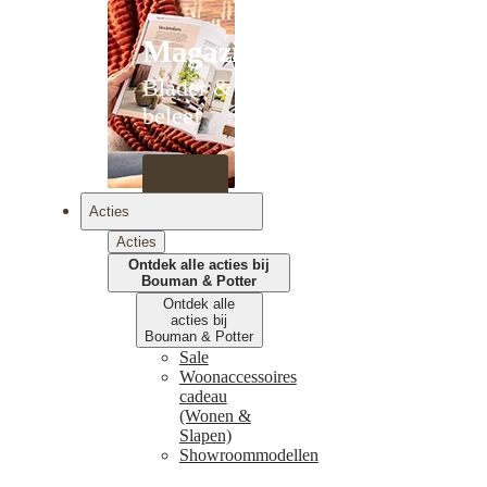
Magazines
Blader &
beleef
Acties
Acties
Ontdek alle acties bij
Bouman & Potter
Ontdek alle
acties bij
Bouman & Potter
Sale
Woonaccessoires
cadeau
(Wonen &
Slapen)
Showroommodellen