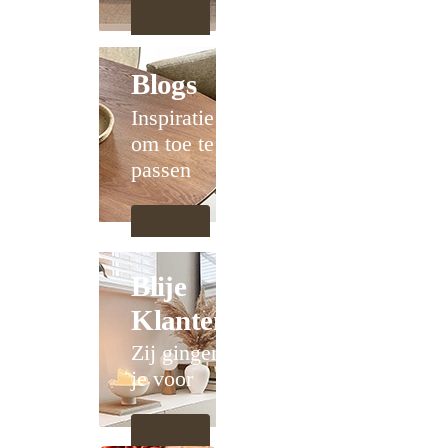
Blogs
Inspiratie
om toe te
passen
Blije
Klanten
Zij gingen
je voor