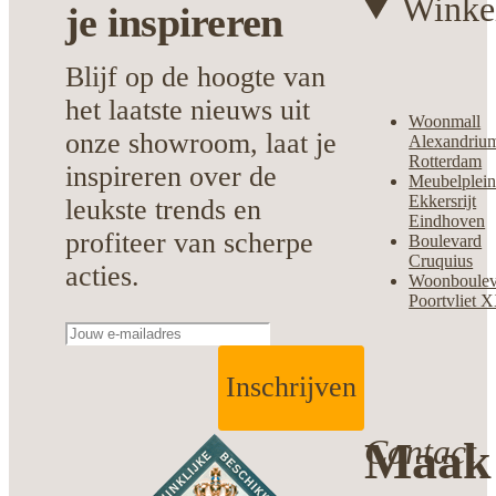
Winke
je
inspireren
Blijf op de hoogte van
het laatste nieuws uit
Woonmall
onze showroom, laat je
Alexandriu
Rotterdam
inspireren over de
Meubelplei
Ekkersrijt
leukste trends en
Eindhoven
profiteer van scherpe
Boulevard
Cruquius
acties.
Woonboulev
Poortvliet 
Inschrijven
Contact
Maak 