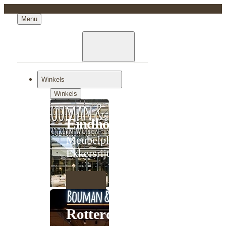
Menu
Winkels
Winkels
Eindhoven
Meubelplein
Ekkersrijt
Rotterdam