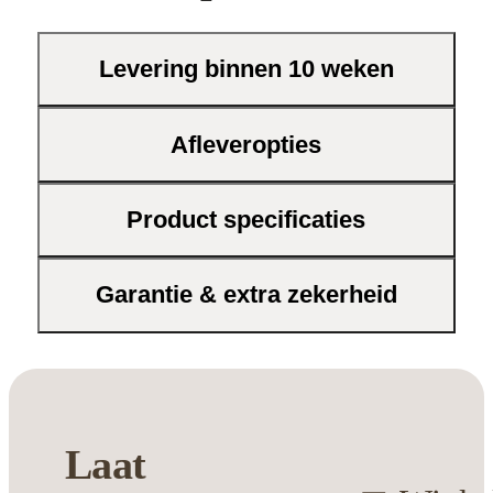
waardoor hij naadloos aansluit bij
verschillende inrichtingsstijlen.
Levering binnen 10 weken
Je geniet van het praktische
gebruiksgemak en de robuuste constructie.
Afleveropties
Dankzij het duurzame materiaal is deze
tafel eenvoudig schoon te houden en gaat
hij lang mee. Het is het ideale plekje voor
Product specificaties
een leeslamp, een kopje koffie of jouw
favoriete decoratiestuk.
Garantie & extra zekerheid
Breng meer balans en karakter in jouw
wonen
met deze verfijnde en handzame
tafel.
Laat