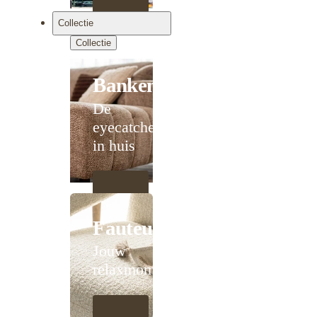
Collectie
Collectie
Banken
De
eyecatcher
in huis
Fauteuils
Jouw
relaxmoment