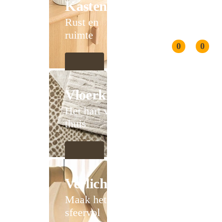
Kasten
Rust en
ruimte
0
0
Vloerkleden
Het hart van
thuis
Verlichting
Maak het
sfeervol