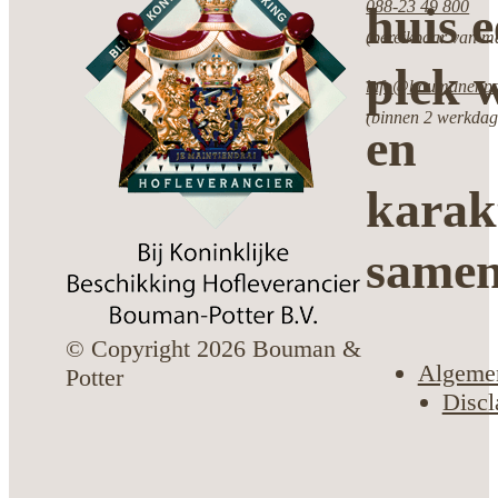
088-23 49 800
huis 
(bereikbaar van ma
plek w
info@boumanenpot
(binnen 2 werkdag
en
karak
same
© Copyright 2026 Bouman &
Algeme
Potter
Discl