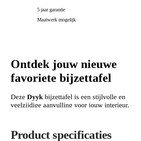
5 jaar garantie
Maatwerk mogelijk
Ontdek jouw nieuwe
favoriete bijzettafel
Deze
Dyyk
bijzettafel is een stijlvolle en
veelzijdige aanvulling voor jouw interieur.
Perfect voor in de woonkamer of
slaapkamer, en verkrijgbaar via
Bouman
& Potter
. Het ontwerp combineert
Product specificaties
functionaliteit met een tijdloze uitstraling,