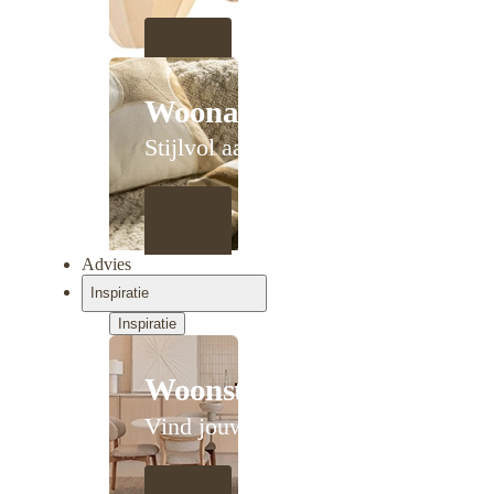
Woonaccessoires
Stijlvol aanschuiven
Advies
Inspiratie
Inspiratie
Woonstijlen
Vind jouw stijl