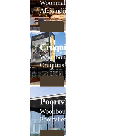
Woonmall
Alexandrium
Cruquius
Woonboulevard
Cruquius
Poortvliet
Woonboulevard
Poortvliet XXL