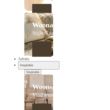
Woonaccessoires
Stijlvol aanschuiven
Advies
Inspiratie
Inspiratie
Woonstijlen
Vind jouw stijl