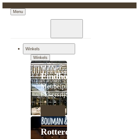
Menu
Winkels
Winkels
Eindhoven
Meubelplein
Ekkersrijt
Rotterdam