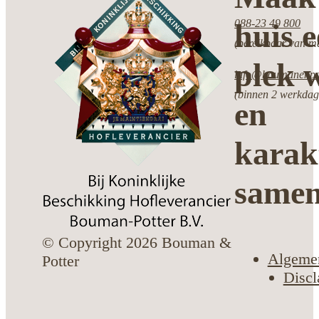
088-23 49 800
huis 
(bereikbaar van ma
plek w
info@boumanenpot
(binnen 2 werkdag
en
karak
same
© Copyright 2026 Bouman &
Algeme
Potter
Discl