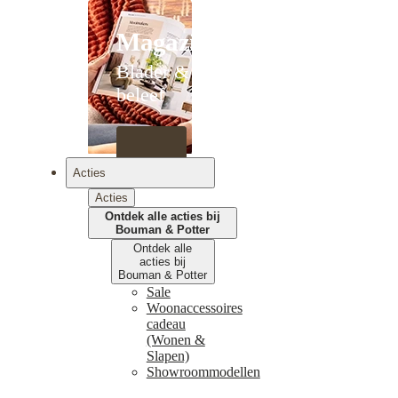
Magazines
Blader &
beleef
Acties
Acties
Ontdek alle acties bij
Bouman & Potter
Ontdek alle
acties bij
Bouman & Potter
Sale
Woonaccessoires
cadeau
(Wonen &
Slapen)
Showroommodellen