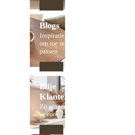
Blogs
Inspiratie
om toe te
passen
Blije
Klanten
Zij gingen
je voor