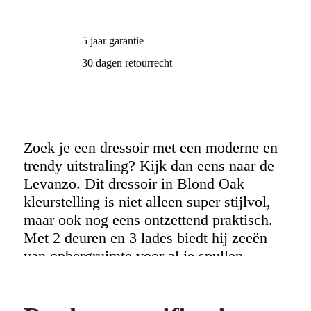
5 jaar garantie
30 dagen retourrecht
Zoek je een dressoir met een moderne en
trendy uitstraling? Kijk dan eens naar de
Levanzo. Dit dressoir in Blond Oak
kleurstelling is niet alleen super stijlvol,
maar ook nog eens ontzettend praktisch.
Met 2 deuren en 3 lades biedt hij zeeën
van opbergruimte voor al je spullen.
Dankzij het onderhoudsvriendelijke
Lamulux materiaal is het schoonmaken
erg eenvoudig. De softclose scharnieren