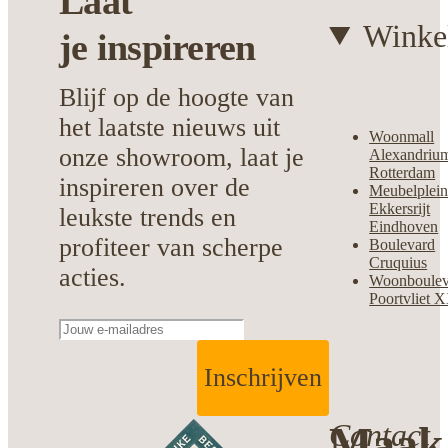
Laat
Winke
je
inspireren
Blijf op de hoogte van
het laatste nieuws uit
Woonmall
onze showroom, laat je
Alexandriu
Rotterdam
inspireren over de
Meubelplei
Ekkersrijt
leukste trends en
Eindhoven
profiteer van scherpe
Boulevard
Cruquius
acties.
Woonboulev
Poortvliet 
Inschrijven
Contact
Maak 