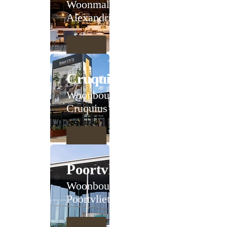
Woonmall
Alexandrium
Cruquius
Woonboulevard
Cruquius
Poortvliet
Woonboulevard
Poortvliet XXL