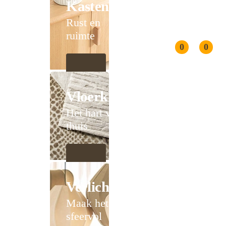
Kasten
Rust en
ruimte
0
0
Vloerkleden
Het hart van
thuis
Verlichting
Maak het
sfeervol