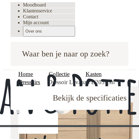
Moodboard
Klantenservice
Contact
Mijn account
Over ons
Waar ben je naar op zoek?
Home
Collectie
Kasten
Dressoirs
Dressoir Levanzo B205 Cm
Bekijk de specificaties
oodboard