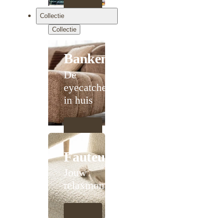
Collectie
Collectie
Banken
De
eyecatcher
in huis
Fauteuils
Jouw
relaxmoment