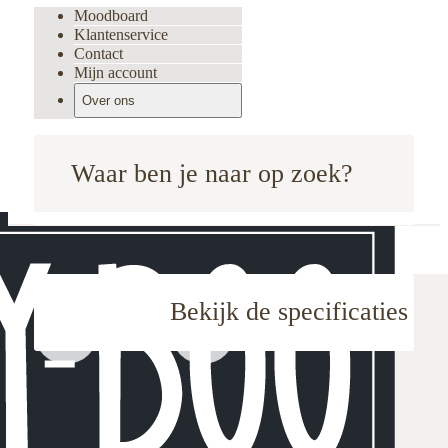
Moodboard
Klantenservice
Contact
Mijn account
Over ons
Waar ben je naar op zoek?
Home
Verlichting
Tafellampen
By Boo Tafellamp Clayton S Mustard
Bekijk de specificaties
oodboard