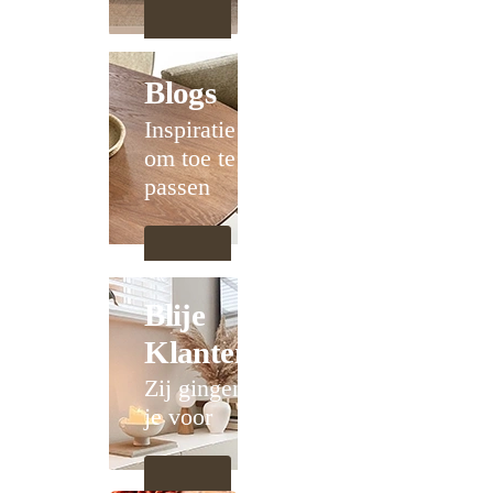
Blogs
Inspiratie
om toe te
passen
Blije
Klanten
Zij gingen
je voor