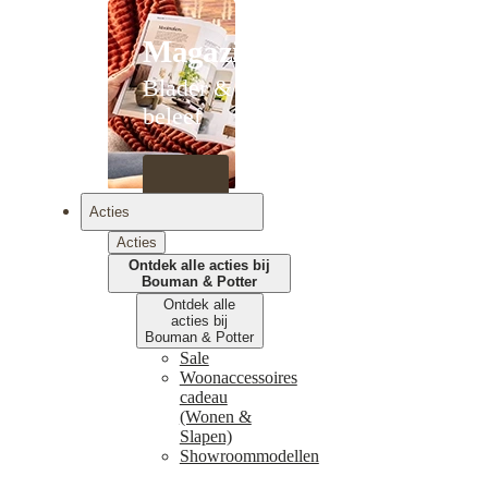
Magazines
Blader &
beleef
Acties
Acties
Ontdek alle acties bij
Bouman & Potter
Ontdek alle
acties bij
Bouman & Potter
Sale
Woonaccessoires
cadeau
(Wonen &
Slapen)
Showroommodellen