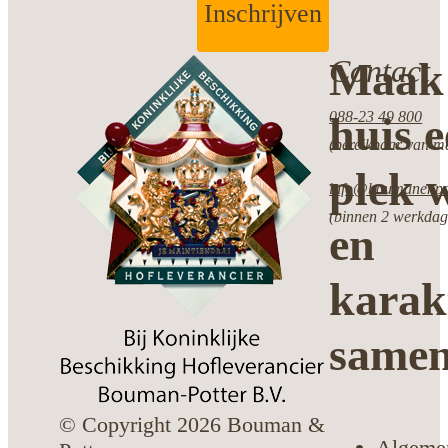
Inschrijven
Contact
Maak 
088-23 49 800
huis 
(bereikbaar van ma
plek w
info@boumanenpot
(binnen 2 werkdag
en
karak
same
© Copyright 2026 Bouman &
Algeme