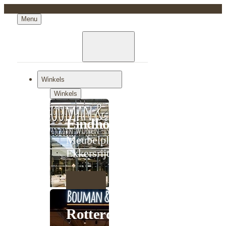
Menu
Winkels
Winkels
Eindhoven
Meubelplein
Ekkersrijt
Rotterdam