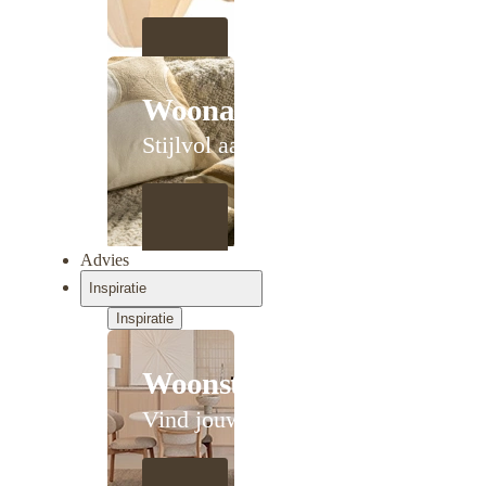
Woonaccessoires
Stijlvol aanschuiven
Advies
Inspiratie
Inspiratie
Woonstijlen
Vind jouw stijl