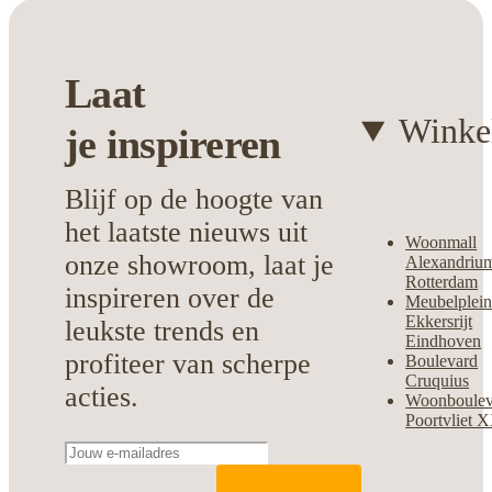
Laat
Winke
je
inspireren
Blijf op de hoogte van
het laatste nieuws uit
Woonmall
onze showroom, laat je
Alexandriu
Rotterdam
inspireren over de
Meubelplei
Ekkersrijt
leukste trends en
Eindhoven
profiteer van scherpe
Boulevard
Cruquius
acties.
Woonboulev
Poortvliet 