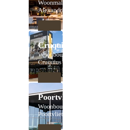
Woonmall
Alexandrium
Cruquius
Woonboulevard
Cruquius
Poortvliet
Woonboulevard
Poortvliet XXL