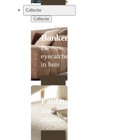
Collectie
Collectie
Banken
De
eyecatcher
in huis
Fauteuils
Jouw
relaxmoment