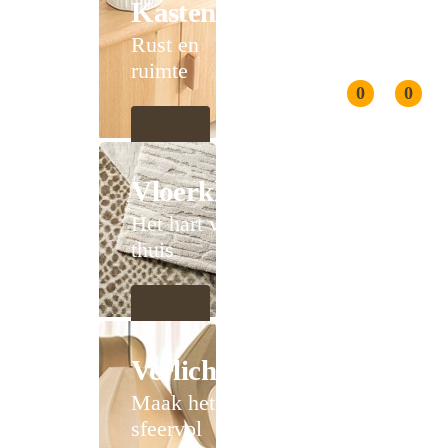
Kasten
Rust en
ruimte
0
0
Vloerkleden
Het hart van
thuis
Verlichting
Maak het
sfeervol