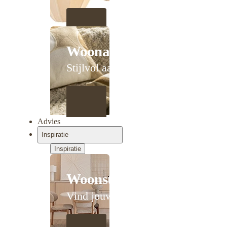
Woonaccessoires
Stijlvol aanschuiven
Advies
Inspiratie
Inspiratie
Woonstijlen
Vind jouw stijl