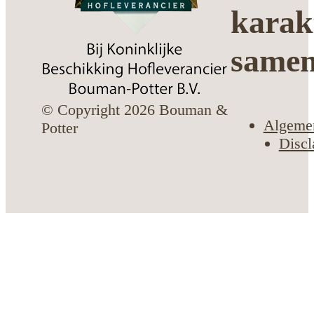
karak
same
© Copyright 2026 Bouman &
Algeme
Potter
Discl