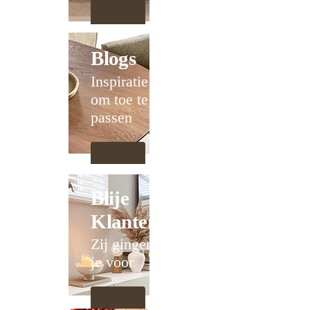
Blogs
Inspiratie
om toe te
passen
Blije
Klanten
Zij gingen
je voor