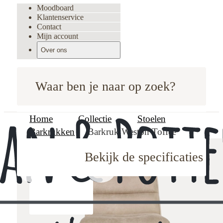
Moodboard
Klantenservice
Contact
Mijn account
Over ons
Waar ben je naar op zoek?
Home
Collectie
Stoelen
Barkrukken
Barkruk Weston Toffee
Bekijk de specificaties
oodboard