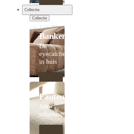
Collectie
Collectie
Banken
De
eyecatcher
in huis
Fauteuils
Jouw
relaxmoment