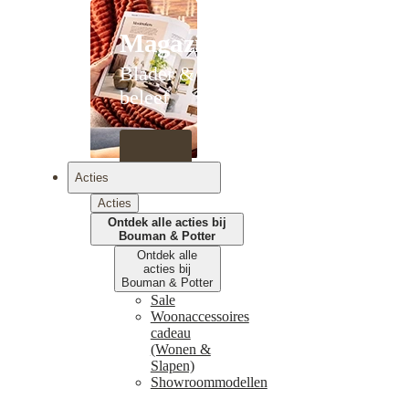
Magazines
Blader &
beleef
Acties
Acties
Ontdek alle acties bij
Bouman & Potter
Ontdek alle
acties bij
Bouman & Potter
Sale
Woonaccessoires
cadeau
(Wonen &
Slapen)
Showroommodellen