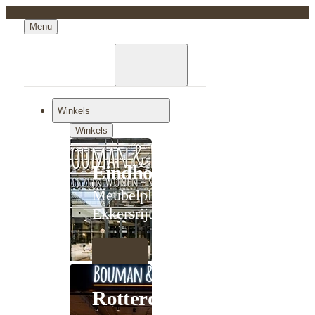
Menu
Winkels
Winkels
Eindhoven
Meubelplein
Ekkersrijt
Rotterdam