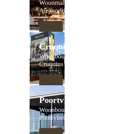
Woonmall
Alexandrium
Cruquius
Woonboulevard
Cruquius
Poortvliet
Woonboulevard
Poortvliet XXL