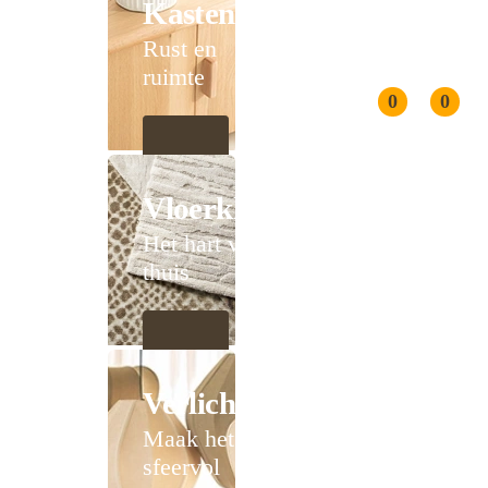
Kasten
Rust en
ruimte
0
0
Vloerkleden
Het hart van
thuis
Verlichting
Maak het
sfeervol