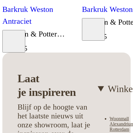
Barkruk Weston
Barkruk Weston
Antraciet
Bouman & Pott
Moodboard
Bouman & Potter
Collectie
€
149
,
95
Moodboard
Collectie
€
149
,
95
Laat
Winke
je
inspireren
Blijf op de hoogte van
het laatste nieuws uit
Woonmall
onze showroom, laat je
Alexandriu
Rotterdam