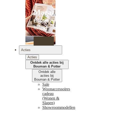
Magazines
Blader &
beleef
Acties
Acties
Ontdek alle acties bij
Bouman & Potter
Ontdek alle
acties bij
Bouman & Potter
Sale
Woonaccessoires
cadeau
(Wonen &
Slapen)
Showroommodellen