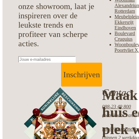
onze showroom, laat je
Alexandriu
Rotterdam
inspireren over de
Meubelplei
Ekkersrijt
leukste trends en
Eindhoven
profiteer van scherpe
Boulevard
Cruquius
acties.
Woonboulev
Poortvliet 
Inschrijven
Contact
Maak 
088-23 49 800
huis 
(bereikbaar van ma
plek w
info@boumanenpot
(binnen 2 werkdag