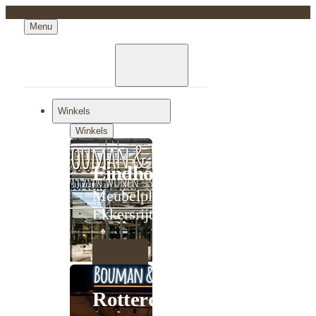
Menu
Winkels
Winkels
Eindhoven
Meubelplein
Ekkersrijt
Rotterdam