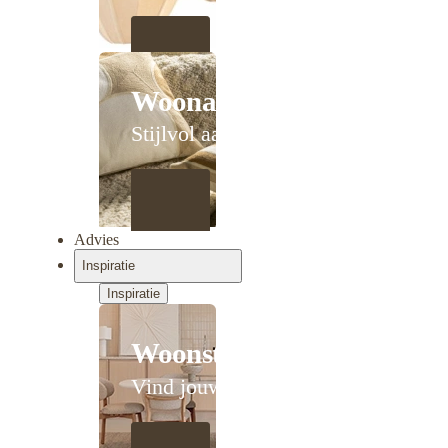
Woonaccessoires
Stijlvol aanschuiven
Advies
Inspiratie
Inspiratie
Woonstijlen
Vind jouw stijl