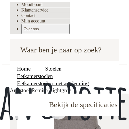
Moodboard
Klantenservice
Contact
Mijn account
Over ons
Waar ben je naar op zoek?
Home
Stoelen
Eetkamerstoelen
Eetkamerstoelen met armleuning
Armstoel Remiro Lightgrey
Bekijk de specificaties
oodboard