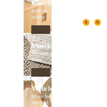
Kasten
Rust en
ruimte
0
0
Vloerkleden
Het hart van
thuis
Verlichting
Maak het
sfeervol