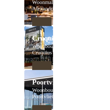
Woonmall
Alexandrium
Cruquius
Woonboulevard
Cruquius
Poortvliet
Woonboulevard
Poortvliet XXL