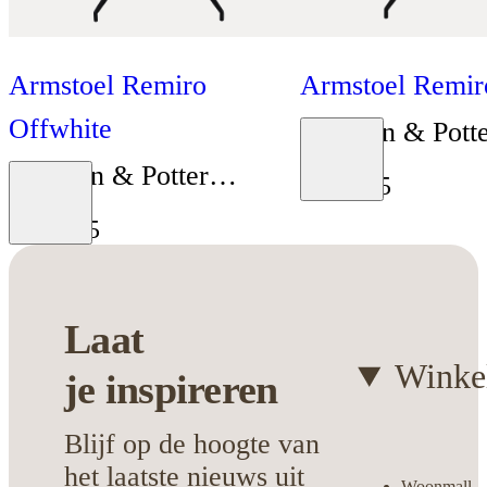
Armstoel Remiro
Armstoel Remir
Offwhite
Bouman & Pott
Moodboard
Bouman & Potter
Collectie
€
199
,
95
Moodboard
Collectie
€
199
,
95
Laat
Winke
je
inspireren
Blijf op de hoogte van
het laatste nieuws uit
Woonmall