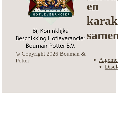
en
karak
same
© Copyright 2026 Bouman &
Algeme
Potter
Discl