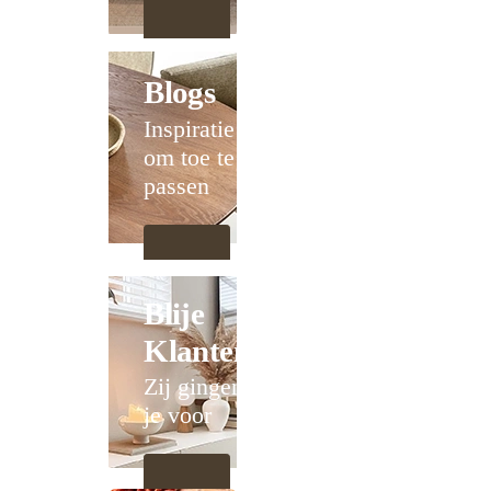
Blogs
Inspiratie
om toe te
passen
Blije
Klanten
Zij gingen
je voor