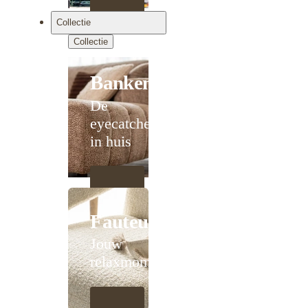
Collectie
Collectie
Banken
De
eyecatcher
in huis
Fauteuils
Jouw
relaxmoment