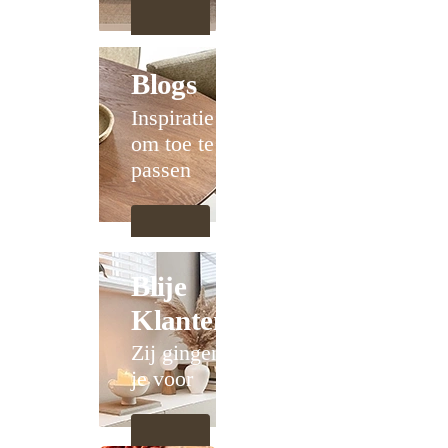
Blogs
Inspiratie
om toe te
passen
Blije
Klanten
Zij gingen
je voor