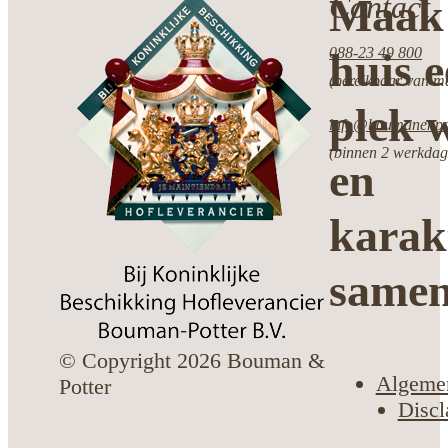
Contact
Maak 
088-23 49 800
huis 
(bereikbaar van ma
plek w
info@boumanenpot
(binnen 2 werkdag
en
karak
same
© Copyright 2026 Bouman &
Algeme
Potter
Discl