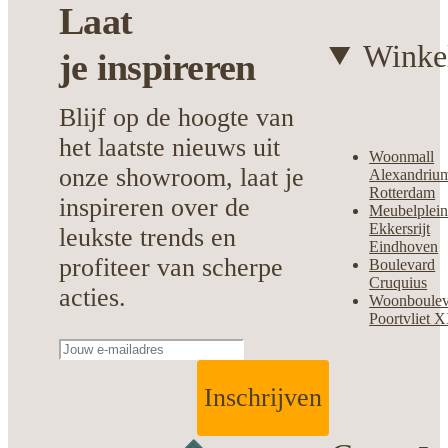
Laat
Winke
je
inspireren
Blijf op de hoogte van
het laatste nieuws uit
Woonmall
onze showroom, laat je
Alexandriu
Rotterdam
inspireren over de
Meubelplei
Ekkersrijt
leukste trends en
Eindhoven
profiteer van scherpe
Boulevard
Cruquius
acties.
Woonboulev
Poortvliet 
Inschrijven