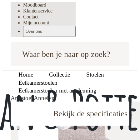
Moodboard
Klantenservice
Contact
Mijn account
Over ons
Waar ben je naar op zoek?
Home
Collectie
Stoelen
Eetkamerstoelen
Eetkamerstoelen met armleuning
Armstoel Annelyn
Bekijk de specificaties
oodboard