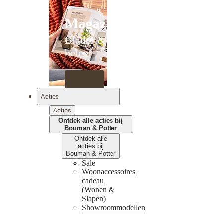
Magazines
Blader &
beleef
Acties
Acties
Ontdek alle acties bij
Bouman & Potter
Ontdek alle
acties bij
Bouman & Potter
Sale
Woonaccessoires
cadeau
(Wonen &
Slapen)
Showroommodellen