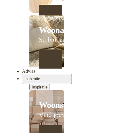
Woonaccessoires
Stijlvol aanschuiven
Advies
Inspiratie
Inspiratie
Woonstijlen
Vind jouw stijl