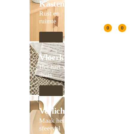
Kasten
Rust en
ruimte
0
0
Vloerkleden
Het hart van
thuis
Verlichting
Maak het
sfeervol