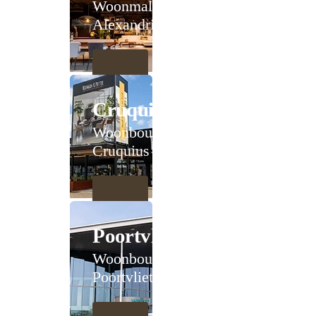
Woonmall
Alexandrium
Cruquius
Woonboulevard
Cruquius
Poortvliet
Woonboulevard
Poortvliet XXL