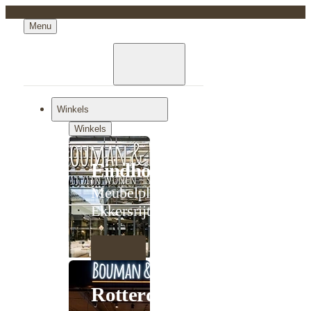
Menu
Winkels
Winkels
Eindhoven
Meubelplein
Ekkersrijt
Rotterdam