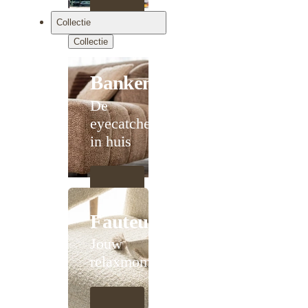
Collectie
Collectie
Banken
De
eyecatcher
in huis
Fauteuils
Jouw
relaxmoment